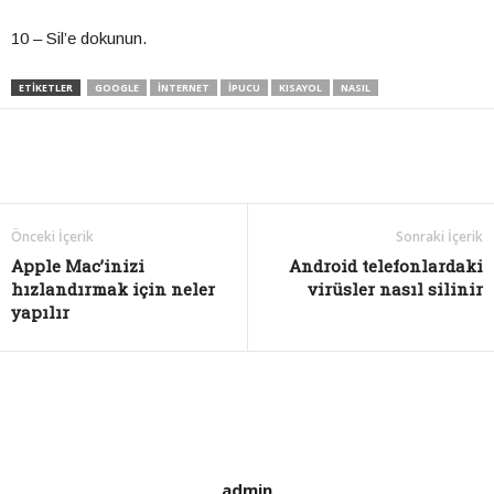
10 – Sil’e dokunun.
ETIKETLER
GOOGLE
INTERNET
IPUCU
KISAYOL
NASIL
Önceki İçerik
Sonraki İçerik
Apple Mac’inizi
Android telefonlardaki
hızlandırmak için neler
virüsler nasıl silinir
yapılır
admin