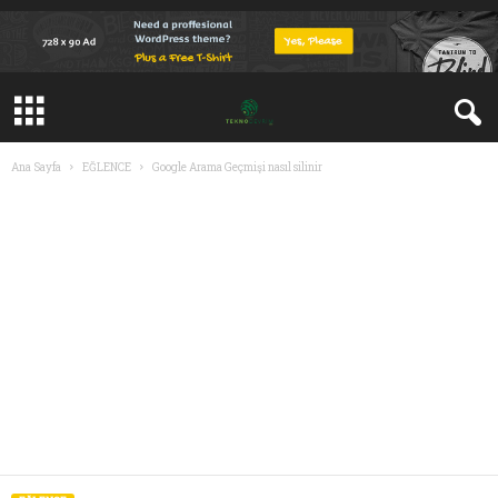
Ana Sayfa
EĞLENCE
Google Arama Geçmişi nasıl silinir