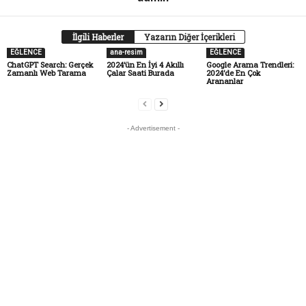
İlgili Haberler
Yazarın Diğer İçerikleri
EĞLENCE
ana-resim
EĞLENCE
ChatGPT Search: Gerçek
2024’ün En İyi 4 Akıllı
Google Arama Trendleri:
Zamanlı Web Tarama
Çalar Saati Burada
2024’de En Çok
Arananlar
- Advertisement -