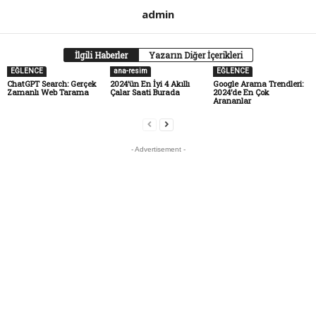
admin
İlgili Haberler
Yazarın Diğer İçerikleri
EĞLENCE
ana-resim
EĞLENCE
ChatGPT Search: Gerçek
2024’ün En İyi 4 Akıllı
Google Arama Trendleri:
Zamanlı Web Tarama
Çalar Saati Burada
2024’de En Çok
Arananlar
- Advertisement -