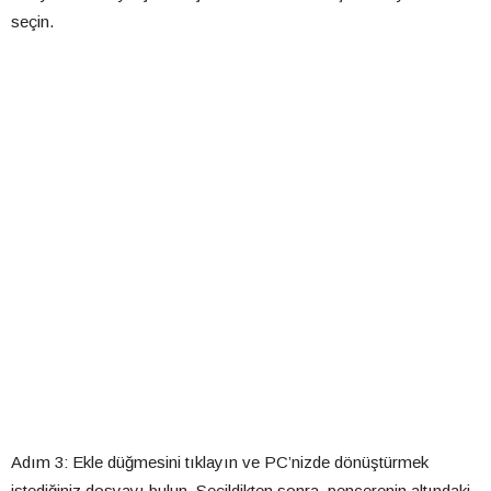
seçin.
Adım 3: Ekle düğmesini tıklayın ve PC’nizde dönüştürmek
istediğiniz dosyayı bulun. Seçildikten sonra, pencerenin altındaki