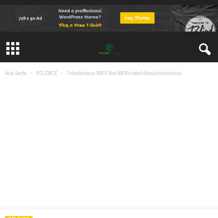
Ana Sayfa
EĞLENCE
Videolarınızı MKV’den MP4’e nasıl dönüştürürsünüz