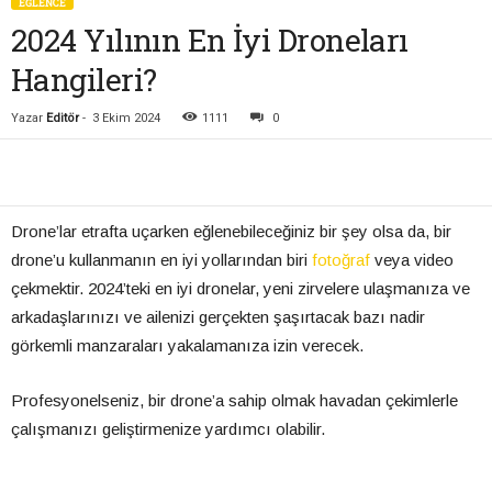
EĞLENCE
2024 Yılının En İyi Droneları
Hangileri?
Yazar
Editör
-
3 Ekim 2024
1111
0
Drone’lar etrafta uçarken eğlenebileceğiniz bir şey olsa da, bir
drone’u kullanmanın en iyi yollarından biri
fotoğraf
veya video
çekmektir. 2024’teki en iyi dronelar, yeni zirvelere ulaşmanıza ve
arkadaşlarınızı ve ailenizi gerçekten şaşırtacak bazı nadir
görkemli manzaraları yakalamanıza izin verecek.
Profesyonelseniz, bir drone’a sahip olmak havadan çekimlerle
çalışmanızı geliştirmenize yardımcı olabilir.