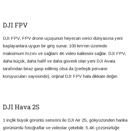
DJI FPV
DJI FPV, FPV drone uçuşunun heyecan verici dünyasına yeni
başlayanlara uygun bir giriş sunar. 100 km’nin üzerinde
maksimum hızını ve sağlam 4K video kalitesini sağlar. DJI FPV,
daha küçük, daha hafif ve daha güvenli olan yeni DJI Avata
tarafından biraz gasp edilmiş olsa da (yerleşik pervane
koruyucuları sayesinde), orijinal DJI FPV hala dikkate değer.
DJI Hava 2S
1 inçlik büyük görüntü sensörü ile DJI Air 2S, gökyüzünden harika
görünümlü fotoğraflar ve videolar çekebilir. 5.4K çözünürlüğe