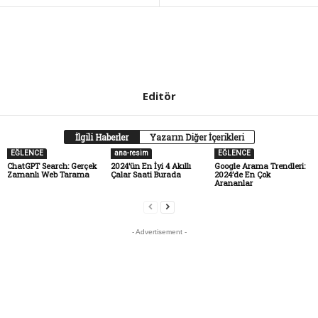
Editör
İlgili Haberler
Yazarın Diğer İçerikleri
EĞLENCE
ana-resim
EĞLENCE
ChatGPT Search: Gerçek
2024’ün En İyi 4 Akıllı
Google Arama Trendleri:
Zamanlı Web Tarama
Çalar Saati Burada
2024’de En Çok
Arananlar
- Advertisement -