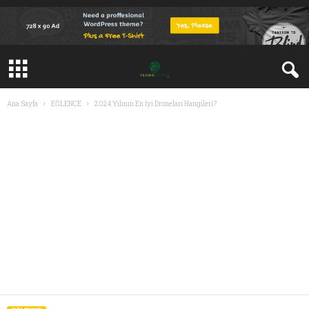
Ana Sayfa
EĞLENCE
2024 Yılının En İyi Droneları Hangileri?