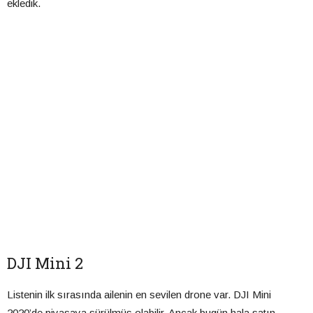
ekledik.
DJI Mini 2
Listenin ilk sırasında ailenin en sevilen drone var. DJI Mini
2020’de piyasaya sürülmüş olabilir. Ancak bugün hala satın