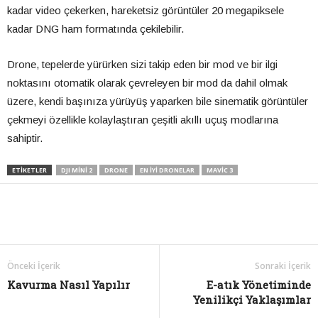
kadar video çekerken, hareketsiz görüntüler 20 megapiksele
kadar DNG ham formatında çekilebilir.
Drone, tepelerde yürürken sizi takip eden bir mod ve bir ilgi
noktasını otomatik olarak çevreleyen bir mod da dahil olmak
üzere, kendi başınıza yürüyüş yaparken bile sinematik görüntüler
çekmeyi özellikle kolaylaştıran çeşitli akıllı uçuş modlarına
sahiptir.
ETIKETLER
DJI MINI 2
DRONE
EN İYI DRONELAR
MAVIC 3
Önceki İçerik
Sonraki İçerik
Kavurma Nasıl Yapılır
E-atık Yönetiminde
Yenilikçi Yaklaşımlar