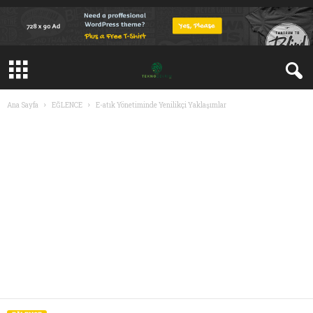
Ana Sayfa
EĞLENCE
E-atık Yönetiminde Yenilikçi Yaklaşımlar