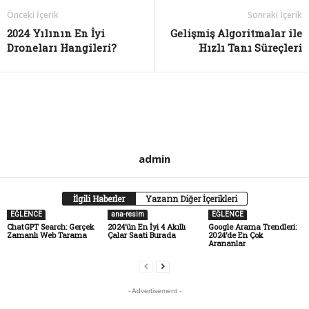
Önceki İçerik
Sonraki İçerik
2024 Yılının En İyi
Gelişmiş Algoritmalar ile
Droneları Hangileri?
Hızlı Tanı Süreçleri
admin
İlgili Haberler
Yazarın Diğer İçerikleri
EĞLENCE
ana-resim
EĞLENCE
ChatGPT Search: Gerçek
2024’ün En İyi 4 Akıllı
Google Arama Trendleri:
Zamanlı Web Tarama
Çalar Saati Burada
2024’de En Çok
Arananlar
- Advertisement -