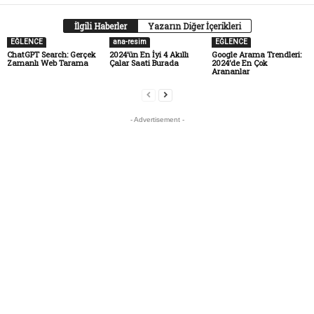
İlgili Haberler
Yazarın Diğer İçerikleri
EĞLENCE
ana-resim
EĞLENCE
ChatGPT Search: Gerçek
2024’ün En İyi 4 Akıllı
Google Arama Trendleri:
Zamanlı Web Tarama
Çalar Saati Burada
2024’de En Çok
Arananlar
- Advertisement -