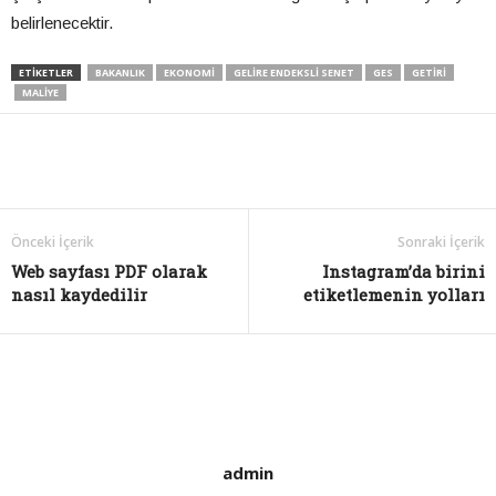
belirlenecektir.
ETIKETLER
BAKANLIK
EKONOMI
GELIRE ENDEKSLI SENET
GES
GETIRI
MALIYE
Önceki İçerik
Sonraki İçerik
Web sayfası PDF olarak
Instagram’da birini
nasıl kaydedilir
etiketlemenin yolları
admin