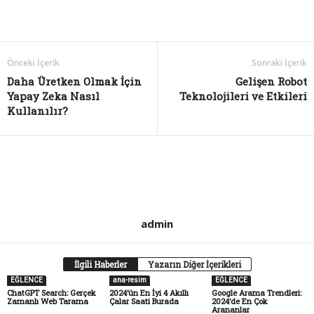
Önceki İçerik
Sonraki İçerik
Daha Üretken Olmak İçin
Gelişen Robot
Yapay Zeka Nasıl
Teknolojileri ve Etkileri
Kullanılır?
admin
İlgili Haberler
Yazarın Diğer İçerikleri
EĞLENCE
ana-resim
EĞLENCE
ChatGPT Search: Gerçek
2024’ün En İyi 4 Akıllı
Google Arama Trendleri:
Zamanlı Web Tarama
Çalar Saati Burada
2024’de En Çok
Arananlar