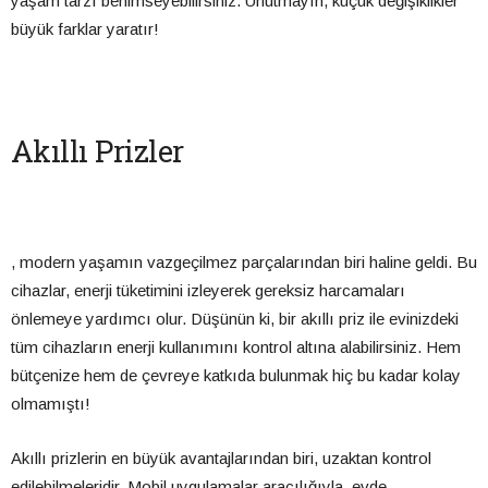
yaşam tarzı benimseyebilirsiniz. Unutmayın, küçük değişiklikler
büyük farklar yaratır!
Akıllı Prizler
, modern yaşamın vazgeçilmez parçalarından biri haline geldi. Bu
cihazlar, enerji tüketimini izleyerek gereksiz harcamaları
önlemeye yardımcı olur. Düşünün ki, bir akıllı priz ile evinizdeki
tüm cihazların enerji kullanımını kontrol altına alabilirsiniz. Hem
bütçenize hem de çevreye katkıda bulunmak hiç bu kadar kolay
olmamıştı!
Akıllı prizlerin en büyük avantajlarından biri, uzaktan kontrol
edilebilmeleridir. Mobil uygulamalar aracılığıyla, evde