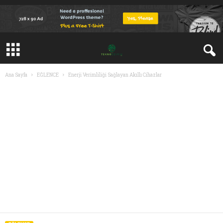
Ana Sayfa
EĞLENCE
Enerji Verimliliği Sağlayan Akıllı Cihazlar