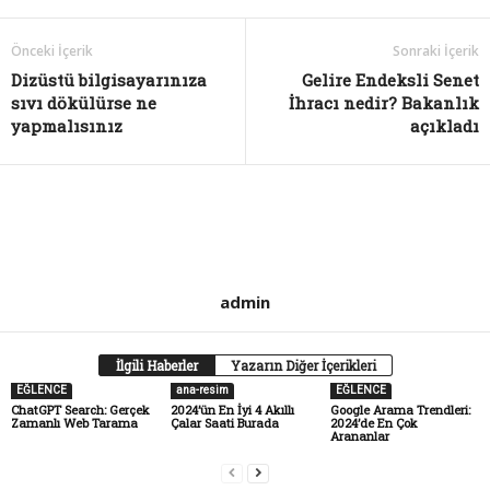
Önceki İçerik
Sonraki İçerik
Dizüstü bilgisayarınıza
Gelire Endeksli Senet
sıvı dökülürse ne
İhracı nedir? Bakanlık
yapmalısınız
açıkladı
admin
İlgili Haberler
Yazarın Diğer İçerikleri
EĞLENCE
ana-resim
EĞLENCE
ChatGPT Search: Gerçek
2024’ün En İyi 4 Akıllı
Google Arama Trendleri:
Zamanlı Web Tarama
Çalar Saati Burada
2024’de En Çok
Arananlar