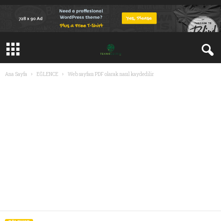
Ana Sayfa
EĞLENCE
Web sayfası PDF olarak nasıl kaydedilir