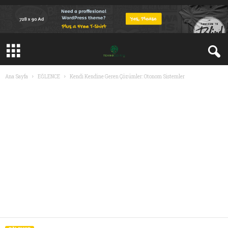
Ana Sayfa
EĞLENCE
Kendi Kendine Geren Çözümler: Otonom Sistemler