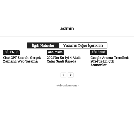
admin
İlgili Haberler
Yazarın Diğer İçerikleri
EĞLENCE
ana-resim
EĞLENCE
ChatGPT Search: Gerçek
2024’ün En İyi 4 Akıllı
Google Arama Trendleri:
Zamanlı Web Tarama
Çalar Saati Burada
2024’de En Çok
Arananlar
- Advertisement -