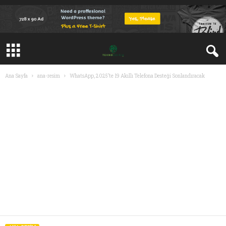
Ana Sayfa
ana-resim
WhatsApp, 2025’te 19 Akıllı Telefona Desteği Sonlandıracak