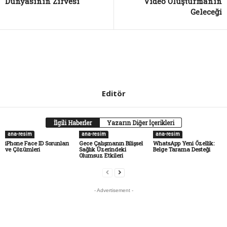
Dünyasının Zirvesi
Video Oluşturmanın
Geleceği
Editör
İlgili Haberler
Yazarın Diğer İçerikleri
ana-resim
ana-resim
ana-resim
iPhone Face ID Sorunları
Gece Çalışmanın Bilişsel
WhatsApp Yeni Özellik:
ve Çözümleri
Sağlık Üzerindeki
Belge Tarama Desteği
Olumsuz Etkileri
- Advertisement -