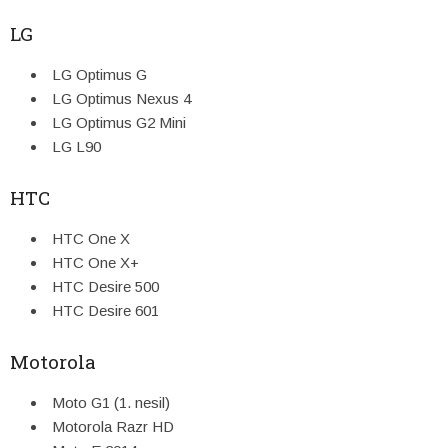
LG
LG Optimus G
LG Optimus Nexus 4
LG Optimus G2 Mini
LG L90
HTC
HTC One X
HTC One X+
HTC Desire 500
HTC Desire 601
Motorola
Moto G1 (1. nesil)
Motorola Razr HD