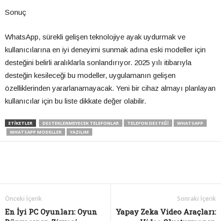
Sonuç
WhatsApp, sürekli gelişen teknolojiye ayak uydurmak ve
kullanıcılarına en iyi deneyimi sunmak adına eski modeller için
desteğini belirli aralıklarla sonlandırıyor. 2025 yılı itibarıyla
desteğin kesileceği bu modeller, uygulamanın gelişen
özelliklerinden yararlanamayacak. Yeni bir cihaz almayı planlayan
kullanıcılar için bu liste dikkate değer olabilir.
ETIKETLER
DESTEKLENMEYECEK TELEFONLAR
TELEFON DESTEĞI
WHATSAPP
WHATSAPP MODELLER
YAZILIM
Önceki İçerik
Sonraki İçerik
En İyi PC Oyunları: Oyun
Yapay Zeka Video Araçları: