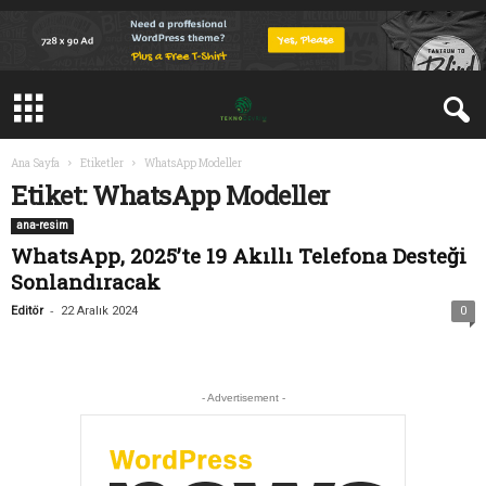
Ana Sayfa
Etiketler
WhatsApp Modeller
Etiket: WhatsApp Modeller
ana-resim
WhatsApp, 2025’te 19 Akıllı Telefona Desteği
Sonlandıracak
-
Editör
22 Aralık 2024
0
- Advertisement -