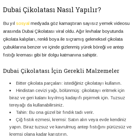
Dubai Çikolatası Nasıl Yapılır?
Bu yıl
sosyal
medyada göz kamaştıran sayısız yemek videosu
arasında Dubai Çikolatası viral oldu. Ağır levhalar boyutunda
çikolata kalıpları, renkli boya ile sıçramış geleneksel çikolata
çubuklarına benzer ve içinde gizlenmiş yürek böreği ve antep
fıstığı kreması gibi bir dolgu katmanına sahiptir.
Dubai Çikolatası İçin Gerekli Malzemeler
Bitter çikolata parçaları: istediğiniz çikolatayı kullanın.
Hindistan cevizi yağı, bölünmüş: çikolatayı eritmek için
biraz ve geri kalanı kıyılmış kadayıfı pişirmek için. Tuzsuz
tereyağı da kullanabilirsiniz.
Tahin: Bu ona güzel bir fındık tadı verir.
Çiğ fıstık ezmesi, kremsi: Satın alın veya evde kendiniz
yapın. Biraz tuzsuz ve kavrulmuş antep fıstığını pürüzsüz ve
kremsi olana kadar karıştırın.