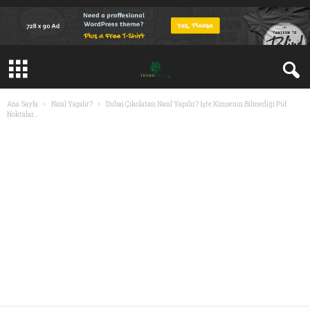
Ana Sayfa
Nasıl Yapılır?
Dubai Çikolatası Nasıl Yapılır? İşte Kimsenin Bilmediği Püf
Noktalar…