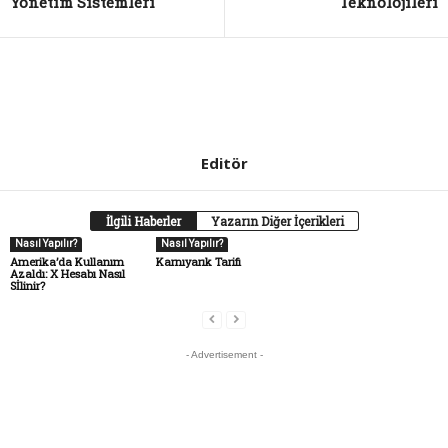
Yönetim Sistemleri
Teknolojileri
Editör
İlgili Haberler
Yazarın Diğer İçerikleri
Nasıl Yapılır?
Nasıl Yapılır?
Amerika’da Kullanım
Karnıyarık Tarifi
Azaldı: X Hesabı Nasıl
Sİlinir?
- Advertisement -