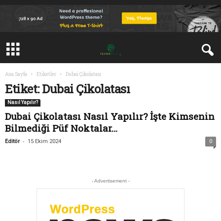
Ana Sayfa
Etiketler
Dubai Çikolatası
Etiket: Dubai Çikolatası
Nasıl Yapılır?
Dubai Çikolatası Nasıl Yapılır? İşte Kimsenin
Bilmediği Püf Noktalar…
-
Editör
15 Ekim 2024
0
- Advertisement -