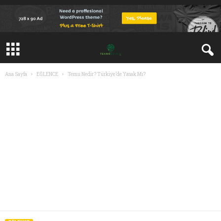
Ana Sayfa
EĞLENCE
Temu Nedir? Türkiye’de Yasak Mı?