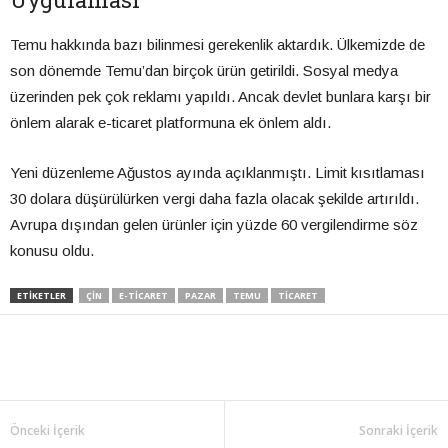
Temu hakkında bazı bilinmesi gerekenlik aktardık. Ülkemizde de
son dönemde Temu’dan birçok ürün getirildi. Sosyal medya
üzerinden pek çok reklamı yapıldı. Ancak devlet bunlara karşı bir
önlem alarak e-ticaret platformuna ek önlem aldı.
Yeni düzenleme Ağustos ayında açıklanmıştı. Limit kısıtlaması
30 dolara düşürülürken vergi daha fazla olacak şekilde artırıldı.
Avrupa dışından gelen ürünler için yüzde 60 vergilendirme söz
konusu oldu.
ETIKETLER
ÇIN
E-TICARET
PAZAR
TEMU
TICARET
Önceki İçerik
Sonraki İçerik