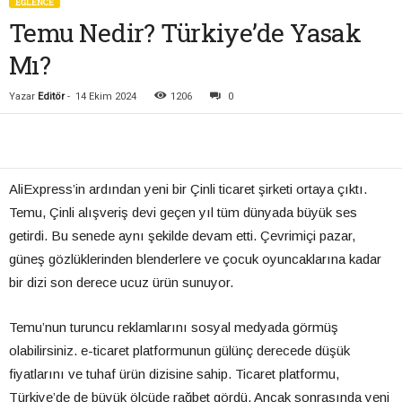
EĞLENCE
Temu Nedir? Türkiye’de Yasak
Mı?
Yazar
Editör
-
14 Ekim 2024
1206
0
AliExpress’in ardından yeni bir Çinli ticaret şirketi ortaya çıktı.
Temu, Çinli alışveriş devi geçen yıl tüm dünyada büyük ses
getirdi. Bu senede aynı şekilde devam etti. Çevrimiçi pazar,
güneş gözlüklerinden blenderlere ve çocuk oyuncaklarına kadar
bir dizi son derece ucuz ürün sunuyor.
Temu’nun turuncu reklamlarını sosyal medyada görmüş
olabilirsiniz. e-ticaret platformunun gülünç derecede düşük
fiyatlarını ve tuhaf ürün dizisine sahip. Ticaret platformu,
Türkiye’de de büyük ölçüde rağbet gördü. Ancak sonrasında yeni