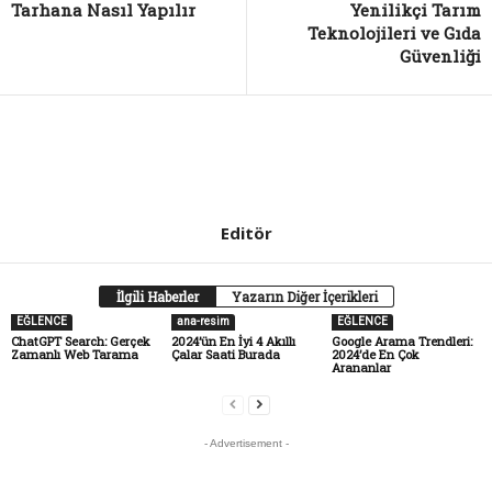
Tarhana Nasıl Yapılır
Yenilikçi Tarım
Teknolojileri ve Gıda
Güvenliği
Editör
İlgili Haberler
Yazarın Diğer İçerikleri
EĞLENCE
ana-resim
EĞLENCE
ChatGPT Search: Gerçek
2024’ün En İyi 4 Akıllı
Google Arama Trendleri:
Zamanlı Web Tarama
Çalar Saati Burada
2024’de En Çok
Arananlar
- Advertisement -