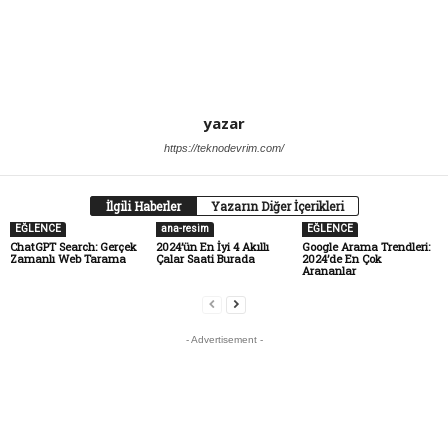
yazar
https://teknodevrim.com/
İlgili Haberler
Yazarın Diğer İçerikleri
EĞLENCE
ana-resim
EĞLENCE
ChatGPT Search: Gerçek
2024’ün En İyi 4 Akıllı
Google Arama Trendleri:
Zamanlı Web Tarama
Çalar Saati Burada
2024’de En Çok
Arananlar
- Advertisement -