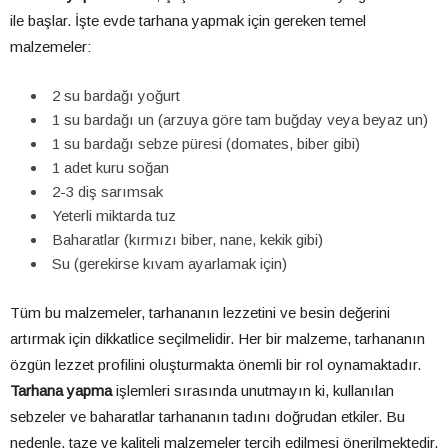
ile başlar. İşte evde tarhana yapmak için gereken temel
malzemeler:
2 su bardağı yoğurt
1 su bardağı un (arzuya göre tam buğday veya beyaz un)
1 su bardağı sebze püresi (domates, biber gibi)
1 adet kuru soğan
2-3 diş sarımsak
Yeterli miktarda tuz
Baharatlar (kırmızı biber, nane, kekik gibi)
Su (gerekirse kıvam ayarlamak için)
Tüm bu malzemeler, tarhananın lezzetini ve besin değerini
artırmak için dikkatlice seçilmelidir. Her bir malzeme, tarhananın
özgün lezzet profilini oluşturmakta önemli bir rol oynamaktadır.
Tarhana yapma
işlemleri sırasında unutmayın ki, kullanılan
sebzeler ve baharatlar tarhananın tadını doğrudan etkiler. Bu
nedenle, taze ve kaliteli malzemeler tercih edilmesi önerilmektedir.