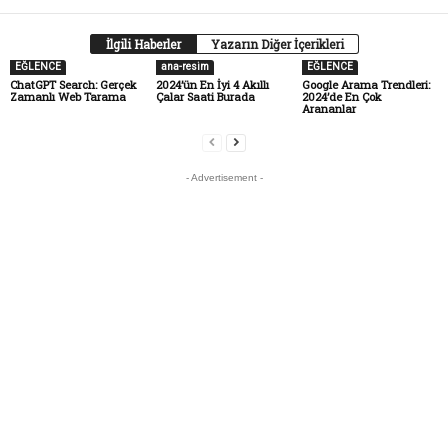
İlgili Haberler
Yazarın Diğer İçerikleri
EĞLENCE
ana-resim
EĞLENCE
ChatGPT Search: Gerçek
2024’ün En İyi 4 Akıllı
Google Arama Trendleri:
Zamanlı Web Tarama
Çalar Saati Burada
2024’de En Çok
Arananlar
- Advertisement -