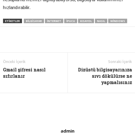
hızlandırabilir.
ETIKETLER
BILGISAYAR
INTERNET
IPUCU
KISAYOL
NASIL
WINDOWS
Önceki İçerik
Sonraki İçerik
Gmail şifresi nasıl
Dizüstü bilgisayarınıza
sıfırlanır
sıvı dökülürse ne
yapmalısınız
admin