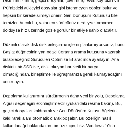
Disk Temizleme, geçici dosyalar, çevrimdışı Web sayfaları ve
PC’nizdeki yükleyici dosyalar gibi istenmeyen çöpleri bulur ve
hepsini bir kerede silmeyi önerir. Geri Dönüşüm Kutunuzu bile
temizler. Ancak bu, yalnızca sürücünüz nerdeyse tamamen
dolduysa hız üzerinde gözle görülür bir etkiye sahip olacaktır.
Düzenli olarak disk disk birleştirme işlemi planlamıyorsanız, bunu
Başlat düğmesinin yanındaki Cortana arama kutusuna yazarak
bulabileceğiniz Sürücüleri Optimize Et aracında ayarlayın. Ana
diskiniz bir SSD ise, diski okuyan hareketli bir parça
olmadığından, birleştirme ile uğraşmanıza gerek kalmayacağını
unutmayın.
Depolama kullanımını sürdürmenin daha yeni bir yolu, Depolama
Algısı seçeneğini etkinleştirmektir (yukarıdaki resme bakın). Bu,
geçici dosyaları kaldırarak ve Geri Dönüşüm Kutusu öğelerini
kaldırarak alanı otomatik olarak boşaltır. Bu özelliğin nasıl
kullanılacağı hakkında tam bir özet için, bkz. Windows 10’da