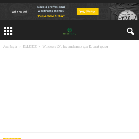
Ana Sayfa
EĞLENCE
Windows 10’u hızlandırmak için 12 basit ipucu