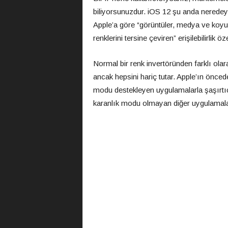
biliyorsunuzdur. iOS 12 şu anda neredeyse
Apple’a göre “görüntüler, medya ve koyu 
renklerini tersine çeviren” erişilebilirlik öze
Normal bir renk invertöründen farklı olara
ancak hepsini hariç tutar. Apple’ın önce
modu destekleyen uygulamalarla şaşırtıc
karanlık modu olmayan diğer uygulamalard