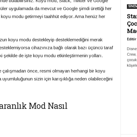
inde bulabilirsiniz. Koyu mod, Slack, Twitter ve Google
SİNE
üler uygulamada da mevcut ve Google şimdi ürettiği her
Sta
a koyu modu getirmeyi taahhüt ediyor. Ama henüz her
Çoc
Ma
zun koyu modu destekleyip desteklemediğini merak
Editör
desteklemiyorsa cihazınıza bağlı olarak bazı üçüncü taraf
Disney
Crew,
ki şekilde de işte koyu modu etkinleştirmenin yolları.
çocuk
köşele
eye çalışmadan önce, resmi olmayan herhangi bir koyu
uyumluluğunun sizin için karışıklığa neden olabileceğini
Karanlık Mod Nasıl