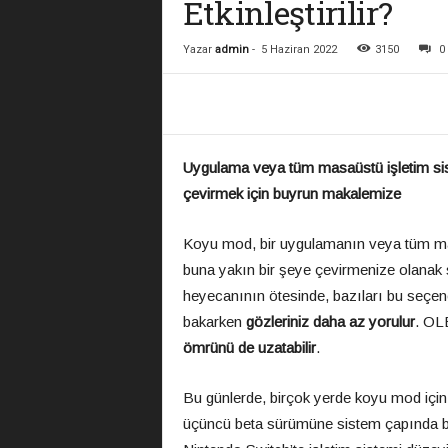
Etkinleştirilir?
Yazar
admin
-
5 Haziran 2022
3150
0
Uygulama veya tüm masaüstü işletim sis
çevirmek için buyrun makalemize
Koyu mod, bir uygulamanın veya tüm mas
buna yakın bir şeye çevirmenize olanak s
heyecanının ötesinde, bazıları bu seçen
bakarken
gözleriniz daha az yorulur
. OLE
ömrünü de uzatabilir
.
Bu günlerde, birçok yerde koyu mod için 
üçüncü beta sürümüne sistem çapında b