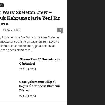
MA
r Wars: Skeleton Crew –
uk Kahramanlarla Yeni Bir
cera
-
0
29 Aralık 2024
 Plus’ın en son Star Wars dizisi olan Skeleton
 Skywalker destanından bağımsız bir hikayeyle
 kahramanlar merkezinde, galaksinin uzak
rinde geçen bir macera...
iPhone Face ID Sorunları ve
Çözümleri
28 Aralık 2024
Gece Çalışmanın Bilişsel
Sağlık Üzerindeki Olumsuz
Etkileri
27 Aralık 2024