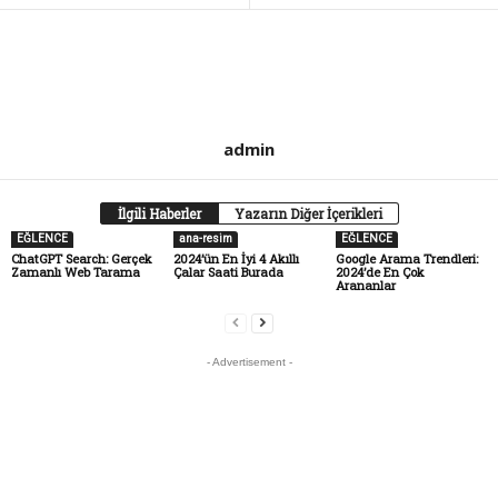
admin
İlgili Haberler
Yazarın Diğer İçerikleri
EĞLENCE
ana-resim
EĞLENCE
ChatGPT Search: Gerçek
2024’ün En İyi 4 Akıllı
Google Arama Trendleri:
Zamanlı Web Tarama
Çalar Saati Burada
2024’de En Çok
Arananlar
- Advertisement -