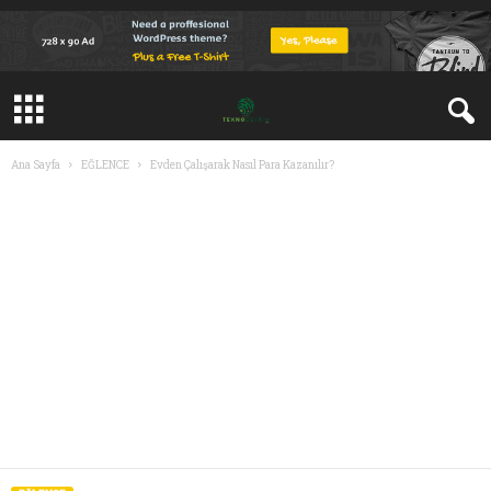
Ana Sayfa
EĞLENCE
Evden Çalışarak Nasıl Para Kazanılır?