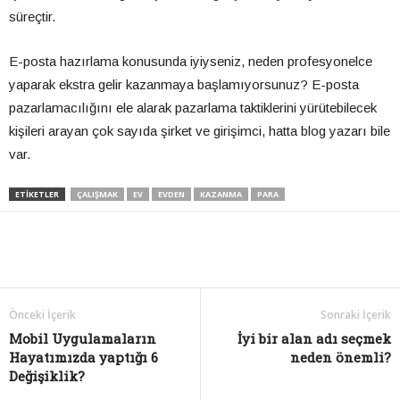
süreçtir.
E-posta hazırlama konusunda iyiyseniz, neden profesyonelce
yaparak ekstra gelir kazanmaya başlamıyorsunuz? E-posta
pazarlamacılığını ele alarak pazarlama taktiklerini yürütebilecek
kişileri arayan çok sayıda şirket ve girişimci, hatta blog yazarı bile
var.
ETIKETLER
ÇALIŞMAK
EV
EVDEN
KAZANMA
PARA
Önceki İçerik
Sonraki İçerik
Mobil Uygulamaların
İyi bir alan adı seçmek
Hayatımızda yaptığı 6
neden önemli?
Değişiklik?