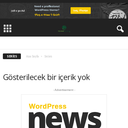
ANA-RESIM
BEST OF
EĞLENCE
FESTIVALS
GAME REVIEWS
GAMEPLAY
MOVIE TRAILERS
MUSIC
NASIL YAPILIR?
SERIES
SİNEMA
TOPS
TUTORIALS
SERIES
Ana Sayfa
Series
Gösterilecek bir içerik yok
- Advertisement -