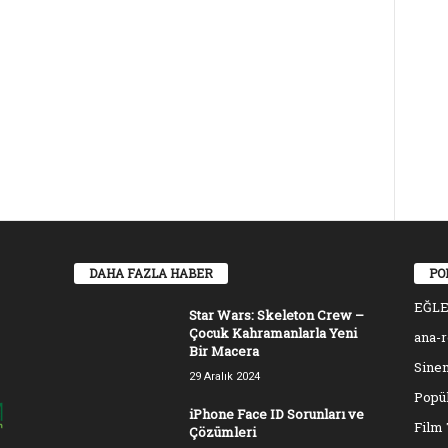
DAHA FAZLA HABER
PO
EĞL
Star Wars: Skeleton Crew –
Çocuk Kahramanlarla Yeni
ana-
Bir Macera
Sinem
29 Aralık 2024
Popül
iPhone Face ID Sorunları ve
Film 
Çözümleri