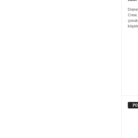
Disney
Crew,
çocuk
köşele
PO