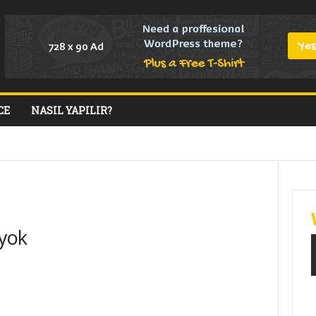
CE
NASIL YAPILIR?
STIVALS
GAME REVIEWS
GAMEPLAY
MOVIE TRAILERS
NEMA
TOPS
TUTORIALS
 yok