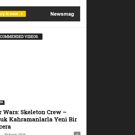
COMMENDED VIDEOS
MA
r Wars: Skeleton Crew –
uk Kahramanlarla Yeni Bir
cera
-
0
29 Aralık 2024