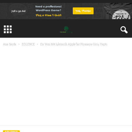
Ana Sayfa
EĞLENCE
En Yeni M4 İşlemcili Apple’lar Piyasaya Giriş Yaptı