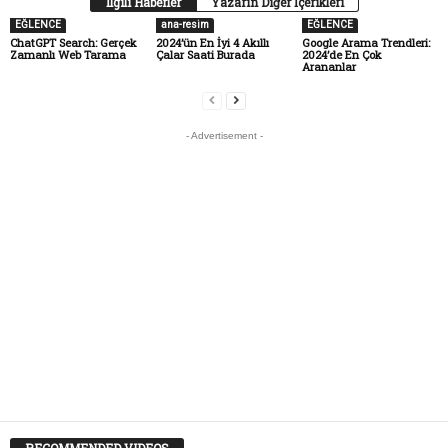
İlgili Haberler
Yazarın Diğer İçerikleri
EĞLENCE
ana-resim
EĞLENCE
ChatGPT Search: Gerçek
2024’ün En İyi 4 Akıllı
Google Arama Trendleri:
Zamanlı Web Tarama
Çalar Saati Burada
2024’de En Çok
Arananlar
- Advertisement -
RECOMMENDED VIDEOS