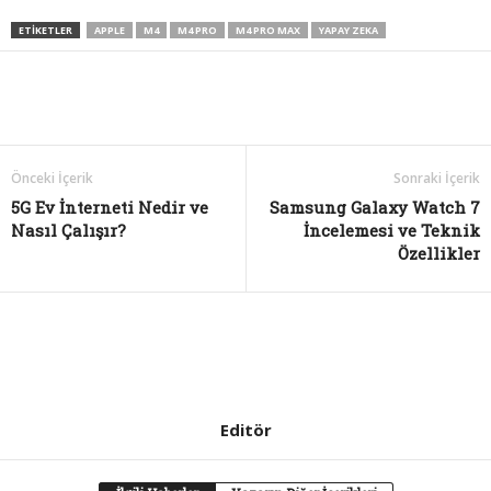
ETIKETLER
APPLE
M4
M4 PRO
M4 PRO MAX
YAPAY ZEKA
Önceki İçerik
Sonraki İçerik
5G Ev İnterneti Nedir ve
Samsung Galaxy Watch 7
Nasıl Çalışır?
İncelemesi ve Teknik
Özellikler
Editör