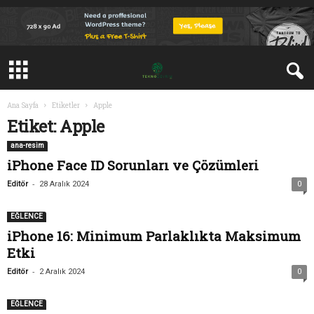
Ana Sayfa
Etiketler
Apple
Etiket: Apple
ana-resim
iPhone Face ID Sorunları ve Çözümleri
-
Editör
28 Aralık 2024
0
EĞLENCE
iPhone 16: Minimum Parlaklıkta Maksimum
Etki
-
Editör
2 Aralık 2024
0
EĞLENCE