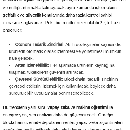
verimliliği artırmakla kalmayacak, aynı zamanda işletmelerin
şeffaflık
ve
güvenlik
konularında daha fazla kontrol sahibi
olmasını sağlayacak. Peki, bu trendler neler olabilir? İşte bazı
öngörüler:
Otonom Tedarik Zincirleri:
Akıllı sözleşmeler sayesinde,
ürünlerin otomatik olarak izlenmesi ve yönetilmesi mümkün
hale gelecek.
Artan İzlenebilirlik:
Her aşamada ürünlerin kaynağına
ulaşmak, tüketicilerin güvenini artıracak.
Çevresel Sürdürülebilirlik:
Blockchain, tedarik zincirinin
çevresel etkilerini izlemek için kullanılacak, böylece daha
sürdürülebilir uygulamalar benimsenebilecek.
Bu trendlerin yanı sıra,
yapay zeka
ve
makine öğrenimi
ile
entegrasyon, veri analizini daha da güçlendirecek. Örneğin,
blockchain üzerinde depolanan veriler, yapay zeka algoritmaları
tarafından analiz edilerek daha akıllı kararlar alınmasına olanak