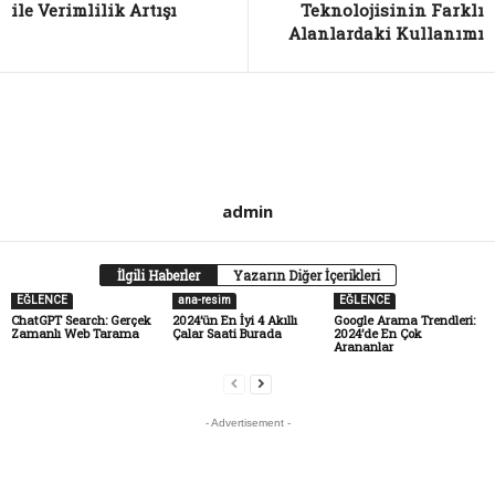
ile Verimlilik Artışı
Teknolojisinin Farklı
Alanlardaki Kullanımı
admin
İlgili Haberler
Yazarın Diğer İçerikleri
EĞLENCE
ana-resim
EĞLENCE
ChatGPT Search: Gerçek
2024’ün En İyi 4 Akıllı
Google Arama Trendleri:
Zamanlı Web Tarama
Çalar Saati Burada
2024’de En Çok
Arananlar
- Advertisement -