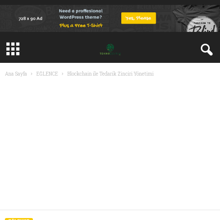
Ana Sayfa
EĞLENCE
Blockchain ile Tedarik Zinciri Yönetimi