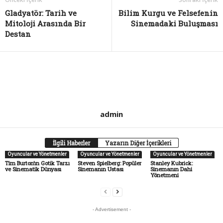
Gladyatör: Tarih ve
Bilim Kurgu ve Felsefenin
Mitoloji Arasında Bir
Sinemadaki Buluşması
Destan
admin
İlgili Haberler
Yazarın Diğer İçerikleri
Oyuncular ve Yönetmenler
Oyuncular ve Yönetmenler
Oyuncular ve Yönetmenler
Tim Burton’ın Gotik Tarzı
Steven Spielberg: Popüler
Stanley Kubrick:
ve Sinematik Dünyası
Sinemanın Ustası
Sinemanın Dahi
Yönetmeni
- Advertisement -