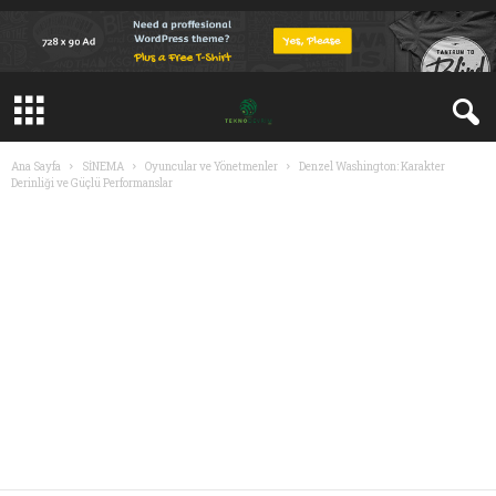
Ana Sayfa
SİNEMA
Oyuncular ve Yönetmenler
Denzel Washington: Karakter
Derinliği ve Güçlü Performanslar