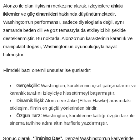
Alonzo ile olan ilişkisini merkezine alarak, izleyicilere
ahlaki
ikilemler
ve
güç dinamikleri
hakkında düşündürmektedir.
Washington’un performansı, sadece diyaloglarla değil, aynı
zamanda beden dili ve göz temasıyla da etkileyici bir şekilde
desteklenmiştir. Bu noktada, Alonzo’nun karakterinin karanlık ve
manipülatif doğası, Washington’un oyunculuğuyla hayat
bulmuştur.
Filmdeki bazı önemli unsurlar ise şunlardır:
Gerçekçilik:
Washington, karakterinin içsel çatışmalarını ve
karanlık tarafını izleyiciye hissettirmeyi başarmıştır.
Dinamik İlişki:
Alonzo ve Jake (Ethan Hawke) arasındaki
etkileşim, filmin en güçlü yönlerinden biridir.
Özgün Tarz:
Washington, karakterine kattığı özgün tarz ile
sinema tarihine adını altın harflerle yazdırmıştır.
Sonuç olarak,
“Training Day”
, Denzel Washington’un kariyerinde