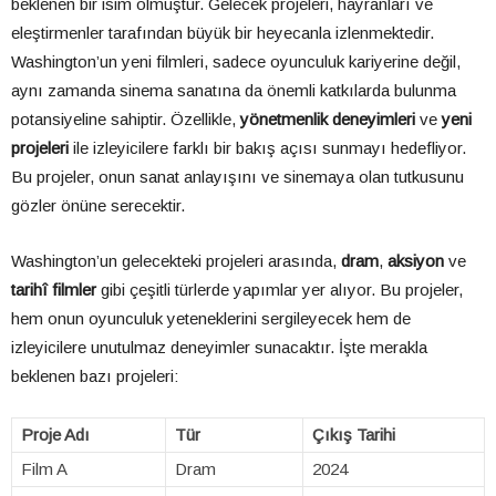
beklenen bir isim olmuştur. Gelecek projeleri, hayranları ve
eleştirmenler tarafından büyük bir heyecanla izlenmektedir.
Washington’un yeni filmleri, sadece oyunculuk kariyerine değil,
aynı zamanda sinema sanatına da önemli katkılarda bulunma
potansiyeline sahiptir. Özellikle,
yönetmenlik deneyimleri
ve
yeni
projeleri
ile izleyicilere farklı bir bakış açısı sunmayı hedefliyor.
Bu projeler, onun sanat anlayışını ve sinemaya olan tutkusunu
gözler önüne serecektir.
Washington’un gelecekteki projeleri arasında,
dram
,
aksiyon
ve
tarihî filmler
gibi çeşitli türlerde yapımlar yer alıyor. Bu projeler,
hem onun oyunculuk yeteneklerini sergileyecek hem de
izleyicilere unutulmaz deneyimler sunacaktır. İşte merakla
beklenen bazı projeleri:
Proje Adı
Tür
Çıkış Tarihi
Film A
Dram
2024