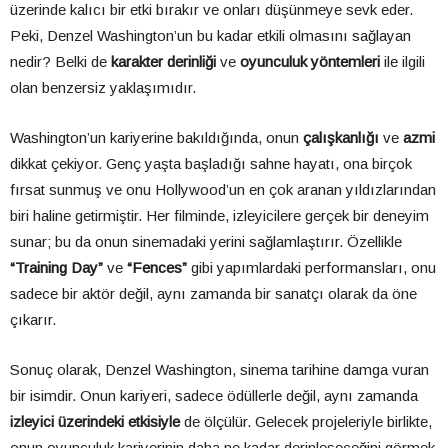
üzerinde kalıcı bir etki bırakır ve onları düşünmeye sevk eder.
Peki, Denzel Washington’un bu kadar etkili olmasını sağlayan
nedir? Belki de
karakter derinliği
ve
oyunculuk yöntemleri
ile ilgili
olan benzersiz yaklaşımıdır.
Washington’un kariyerine bakıldığında, onun
çalışkanlığı
ve
azmi
dikkat çekiyor. Genç yaşta başladığı sahne hayatı, ona birçok
fırsat sunmuş ve onu Hollywood’un en çok aranan yıldızlarından
biri haline getirmiştir. Her filminde, izleyicilere gerçek bir deneyim
sunar; bu da onun sinemadaki yerini sağlamlaştırır. Özellikle
“Training Day”
ve
“Fences”
gibi yapımlardaki performansları, onu
sadece bir aktör değil, aynı zamanda bir sanatçı olarak da öne
çıkarır.
Sonuç olarak, Denzel Washington, sinema tarihine damga vuran
bir isimdir. Onun kariyeri, sadece ödüllerle değil, aynı zamanda
izleyici üzerindeki etkisiyle
de ölçülür. Gelecek projeleriyle birlikte,
onun oyunculuk kariyerinin daha ne kadar derinleşeceğini görmek