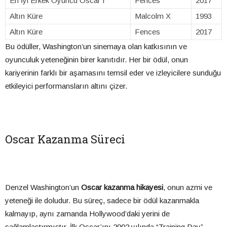
En İyi Erkek Oyuncu Oscar’ı
Fences
2017
Altın Küre
Malcolm X
1993
Altın Küre
Fences
2017
Bu ödüller, Washington’un sinemaya olan katkısının ve
oyunculuk yeteneğinin birer kanıtıdır. Her bir ödül, onun
kariyerinin farklı bir aşamasını temsil eder ve izleyicilere sunduğu
etkileyici performansların altını çizer.
Oscar Kazanma Süreci
Denzel Washington’un
Oscar kazanma hikayesi
, onun azmi ve
yeteneği ile doludur. Bu süreç, sadece bir ödül kazanmakla
kalmayıp, aynı zamanda Hollywood’daki yerini de
sağlamlaştırmıştır. İlk Oscar’ını 2002 yılında “Training Day”