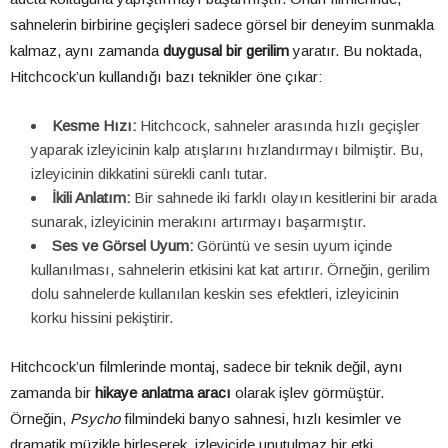
sahnelerin birbirine geçişleri sadece görsel bir deneyim sunmakla
kalmaz, aynı zamanda
duygusal bir gerilim
yaratır. Bu noktada,
Hitchcock’un kullandığı bazı teknikler öne çıkar:
Kesme Hızı:
Hitchcock, sahneler arasında hızlı geçişler
yaparak izleyicinin kalp atışlarını hızlandırmayı bilmiştir. Bu,
izleyicinin dikkatini sürekli canlı tutar.
İkili Anlatım:
Bir sahnede iki farklı olayın kesitlerini bir arada
sunarak, izleyicinin merakını artırmayı başarmıştır.
Ses ve Görsel Uyum:
Görüntü ve sesin uyum içinde
kullanılması, sahnelerin etkisini kat kat artırır. Örneğin, gerilim
dolu sahnelerde kullanılan keskin ses efektleri, izleyicinin
korku hissini pekiştirir.
Hitchcock’un filmlerinde montaj, sadece bir teknik değil, aynı
zamanda bir
hikaye anlatma aracı
olarak işlev görmüştür.
Örneğin,
Psycho
filmindeki banyo sahnesi, hızlı kesimler ve
dramatik müzikle birleşerek, izleyicide unutulmaz bir etki