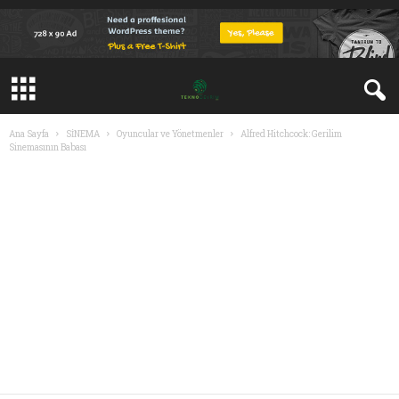
Ana Sayfa
SİNEMA
Oyuncular ve Yönetmenler
Alfred Hitchcock: Gerilim
Sinemasının Babası