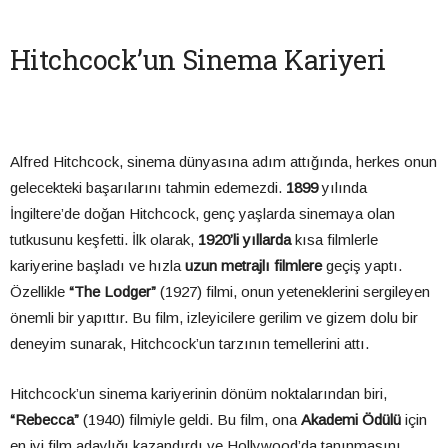
Hitchcock’un Sinema Kariyeri
Alfred Hitchcock, sinema dünyasına adım attığında, herkes onun
gelecekteki başarılarını tahmin edemezdi.
1899
yılında
İngiltere’de doğan Hitchcock, genç yaşlarda sinemaya olan
tutkusunu keşfetti. İlk olarak,
1920’li yıllarda
kısa filmlerle
kariyerine başladı ve hızla
uzun metrajlı filmlere
geçiş yaptı.
Özellikle
“The Lodger”
(1927) filmi, onun yeteneklerini sergileyen
önemli bir yapıttır. Bu film, izleyicilere gerilim ve gizem dolu bir
deneyim sunarak, Hitchcock’un tarzının temellerini attı.
Hitchcock’un sinema kariyerinin dönüm noktalarından biri,
“Rebecca”
(1940) filmiyle geldi. Bu film, ona
Akademi Ödülü
için
en iyi film adaylığı kazandırdı ve Hollywood’da tanınmasını