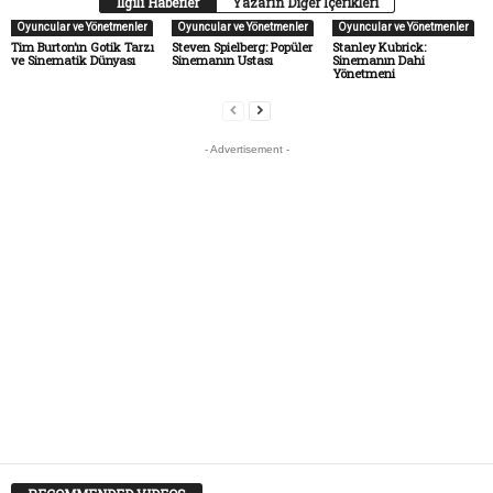
İlgili Haberler
Yazarın Diğer İçerikleri
Oyuncular ve Yönetmenler
Oyuncular ve Yönetmenler
Oyuncular ve Yönetmenler
Tim Burton’ın Gotik Tarzı
Steven Spielberg: Popüler
Stanley Kubrick:
ve Sinematik Dünyası
Sinemanın Ustası
Sinemanın Dahi
Yönetmeni
- Advertisement -