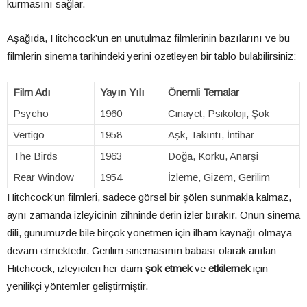
kurmasını sağlar.
Aşağıda, Hitchcock’un en unutulmaz filmlerinin bazılarını ve bu
filmlerin sinema tarihindeki yerini özetleyen bir tablo bulabilirsiniz:
Film Adı
Yayın Yılı
Önemli Temalar
Psycho
1960
Cinayet, Psikoloji, Şok
Vertigo
1958
Aşk, Takıntı, İntihar
The Birds
1963
Doğa, Korku, Anarşi
Rear Window
1954
İzleme, Gizem, Gerilim
Hitchcock’un filmleri, sadece görsel bir şölen sunmakla kalmaz,
aynı zamanda izleyicinin zihninde derin izler bırakır. Onun sinema
dili, günümüzde bile birçok yönetmen için ilham kaynağı olmaya
devam etmektedir. Gerilim sinemasının babası olarak anılan
Hitchcock, izleyicileri her daim
şok etmek
ve
etkilemek
için
yenilikçi yöntemler geliştirmiştir.