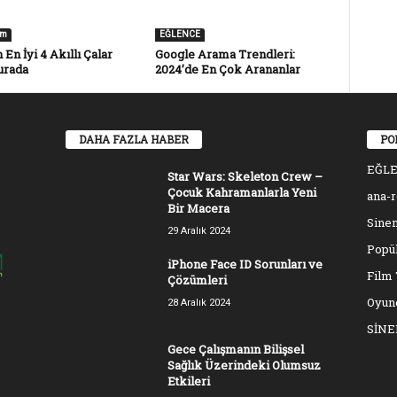
im
EĞLENCE
 En İyi 4 Akıllı Çalar
Google Arama Trendleri:
urada
2024’de En Çok Arananlar
DAHA FAZLA HABER
PO
EĞL
Star Wars: Skeleton Crew –
Çocuk Kahramanlarla Yeni
ana-
Bir Macera
Sinem
29 Aralık 2024
Popül
iPhone Face ID Sorunları ve
Film 
Çözümleri
Oyun
28 Aralık 2024
SİN
Gece Çalışmanın Bilişsel
Sağlık Üzerindeki Olumsuz
Etkileri