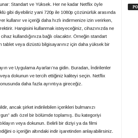
i sunar: Standart ve Yüksek. Her ne kadar Netflix öyle
PO
klü gibi diyebiliriz yani 720p ile 1080p çözünürlük arasında
r kullanır ve içeriği daha hızlı indirmenize izin verirken,
ektirir. Hangisini kullanmak isteyeceğiniz, cihazınızda ne
cihaz kullandığınıza bağlı olacaktır. Örneğin standart
 tablet veya dizüstü bilgisayarınız için daha yüksek bir
yın ve Uygulama Ayarları’na gidin. Buradan, İndirilenler
 veya dokunun ve tercih ettiğiniz kaliteyi seçin. Netflix
konusunda daha fazla ayrıntıya gireceğiz.
dir, ancak şirket indirilebilen içerikleri bulmanızı
ygun” adlı özel bir bölümde toplamış. Bu kategoriyi
layın veya dokunun. Belirli bir diziyi ya da filmi
diğini o içeriğin altındaki indir işaretinden anlayabilirsiniz.