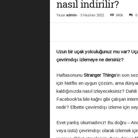
nasıl indirilir?
Yazar
admin
-
5 Haziran 2022
3406
0
Uzun bir uçak yolculuğunuz mu var? Uçakta
çevrimdışı izlemeye ne dersiniz?
Haftasonunu
Stranger Things
‘in son se
için Netflix en uygun çözüm, ama düny
kaldığınızda nasıl izleyeceksiniz? Dahili
Facebook’ta bile kağnı gibi çalışan inter
nedir? Elbette çevrimdışı izleme için seyaha
Evet yanlış okumadınız! Bu doğru – An
veya üstü) çevrimdışı olarak izlemek için N