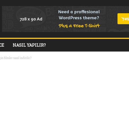
CE
NASIL YAPILIR?
n filmler nasıl indirilir?