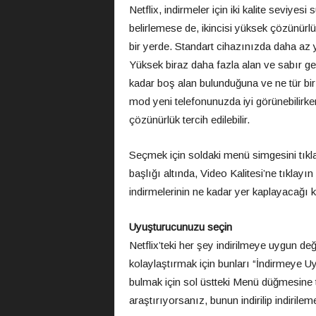
Netflix, indirmeler için iki kalite seviyes
belirlemese de, ikincisi yüksek çözünürlü
bir yerde. Standart cihazınızda daha az ye
Yüksek biraz daha fazla alan ve sabır ger
kadar boş alan bulunduğuna ve ne tür bir 
mod yeni telefonunuzda iyi görünebilirken
çözünürlük tercih edilebilir.
Seçmek için soldaki menü simgesini tıkla
başlığı altında, Video Kalitesi’ne tıklayın
indirmelerinin ne kadar yer kaplayacağı 
Uyuşturucunuzu seçin
Netflix’teki her şey indirilmeye uygun değil
kolaylaştırmak için bunları “İndirmeye U
bulmak için sol üstteki Menü düğmesine tık
araştırıyorsanız, bunun indirilip indirileme