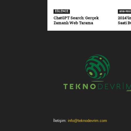
EĞLENCE
ana-res
ChatGPT Search: Gerçek
2024’ün
Zamanlı Web Tarama
Saati B
İletişim:
info@teknodevrim.com