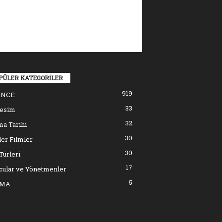
PÜLER KATEGORİLER
919
ENCE
33
resim
32
a Tarihi
30
er Filmler
30
Türleri
17
cular ve Yönetmenler
5
EMA