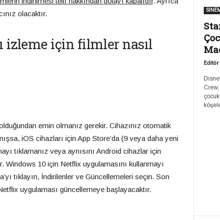
lmlerin indirilmesi telif hakkından dolayı kapalıdır
. Ayrıca
SİNE
cınız olacaktır.
Sta
Çoc
 izleme için filmler nasıl
Ma
Editör
Disney
Crew,
çocuk
köşele
 olduğundan emin olmanız gerekir. Cihazınız otomatik
ışsa, iOS cihazları için App Store’da (9 veya daha yeni
mayı tıklamanız veya aynısını Android cihazlar için
r. Windows 10 için Netflix uygulamasını kullanmayı
ı tıklayın, İndirilenler ve Güncellemeleri seçin. Son
 Netflix uygulaması güncellemeye başlayacaktır.