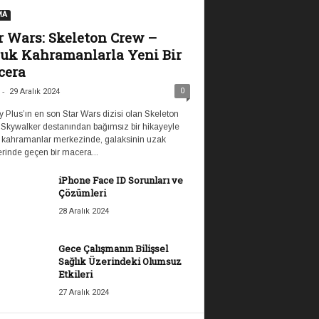
MA
r Wars: Skeleton Crew –
uk Kahramanlarla Yeni Bir
cera
-
0
29 Aralık 2024
 Plus’ın en son Star Wars dizisi olan Skeleton
 Skywalker destanından bağımsız bir hikayeyle
 kahramanlar merkezinde, galaksinin uzak
rinde geçen bir macera...
iPhone Face ID Sorunları ve
Çözümleri
28 Aralık 2024
Gece Çalışmanın Bilişsel
Sağlık Üzerindeki Olumsuz
Etkileri
27 Aralık 2024