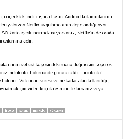
, o içerikteki indir tuşuna basın. Android kullanıcılarının
ikleri yalnızca Netflix uygulamasının depolandığı aynı
r SD karta içerik indirmek istiyorsanız, Netflix’in de orada
 anlamına gelir.
, uygulamanın sol üst köşesindeki menü düğmesini seçerek
iz İndirilenler bölümünde görünecektir. İndirilenler
bulunur. Videonun süresi ve ne kadar alan kullandığı,
 oynatmak için video küçük resmine tıklamanız veya
IPUCU
NASIL
NETFLIX
YÜKLEME