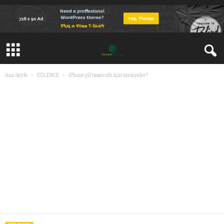
Ana Sayfa
EĞLENCE
iPhone pil tasarrufu için tavsiyeler?