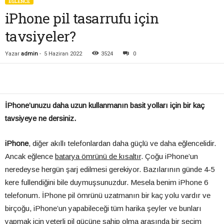
EĞLENCE
iPhone pil tasarrufu için
tavsiyeler?
Yazar
admin
-
5 Haziran 2022
3524
0
İPhone’unuzu daha uzun kullanmanın basit yolları için bir kaç
tavsiyeye ne dersiniz.
iPhone
, diğer akıllı telefonlardan daha güçlü ve daha eğlencelidir.
Ancak eğlence
batarya ömrünü de kısaltır
. Çoğu iPhone’un
neredeyse hergün şarj edilmesi gerekiyor. Bazılarının günde 4-5
kere fullendiğini bile duymuşsunuzdur. Mesela benim iPhone 6
telefonum. İPhone pil ömrünü uzatmanın bir kaç yolu vardır ve
birçoğu, iPhone’un yapabileceği tüm harika şeyler ve bunları
yapmak için yeterli pil gücüne sahip olma arasında bir seçim