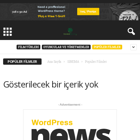
FILM TÜRLERI
OYUNCULAR VE YÖNETMENLER
POPÜLER FILMLER
POPÜLER FILMLER
Ana Sayfa
SİNEMA
Popüler Filmler
Gösterilecek bir içerik yok
- Advertisement -