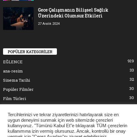
Gece Çalışmanın Bilişsel Sağlık
Üzerindeki Olumsuz Etkileri
27 Aralık 2024
POPÜLER KATEGORİLER
919
EĞLENCE
33
ana-resim
32
Sinema Tarihi
30
Popüler Filmler
30
Film Türleri
17
Oyuncular ve Yönetmenler
Tercihlerinizi ve tekrar ziyaretlerinizi hatırlayarak size en
5
SİNEMA
uygun deneyimi sunmak için web sitemizde çerezleri
kullanıyoruz. "Tümünü Kabul Et"e tıklayarak TÜM çerezlerin
kullanımına izin vermiş olursunuz. Ancak, kontrollü bir onay
vermek için "Çerez Ayarları"nı ziyaret edebilirsiniz.