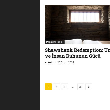
Popüler Filmler
Shawshank Redemption: U
ve İnsan Ruhunun Gücü
-
admin
23 Ekim 2024
...
1
2
3
23