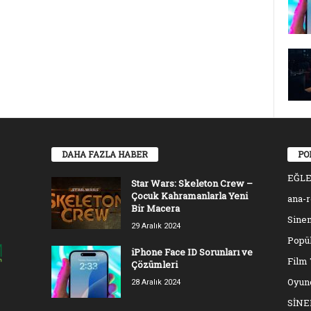
DAHA FAZLA HABER
PO
EĞL
Star Wars: Skeleton Crew –
Çocuk Kahramanlarla Yeni
ana-
Bir Macera
Sinem
29 Aralık 2024
Popül
iPhone Face ID Sorunları ve
Film 
Çözümleri
Oyun
28 Aralık 2024
SİN