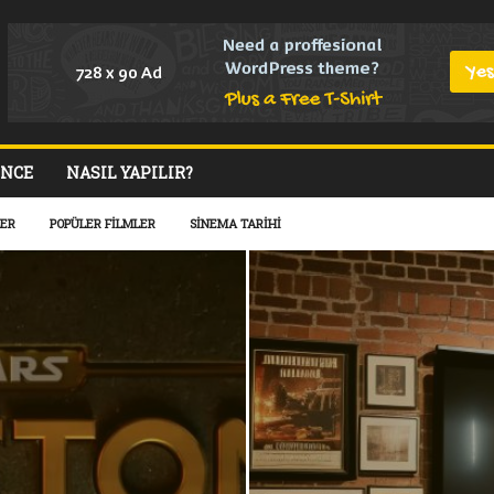
ENCE
NASIL YAPILIR?
ER
POPÜLER FILMLER
SINEMA TARIHI