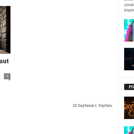
çocuk
köşele
mut
0
PO
23 Sayfanın 1. Sayfası