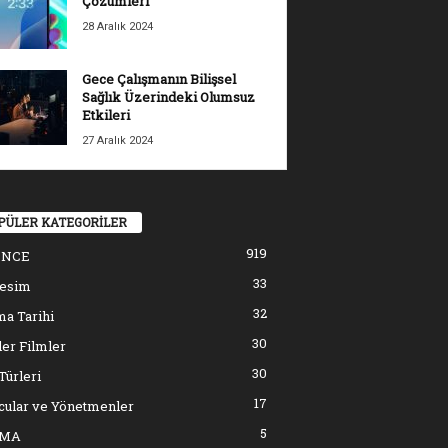
Çözümleri
28 Aralık 2024
Gece Çalışmanın Bilişsel
Sağlık Üzerindeki Olumsuz
Etkileri
27 Aralık 2024
PÜLER KATEGORİLER
919
ENCE
33
resim
32
a Tarihi
30
er Filmler
30
Türleri
17
cular ve Yönetmenler
5
EMA