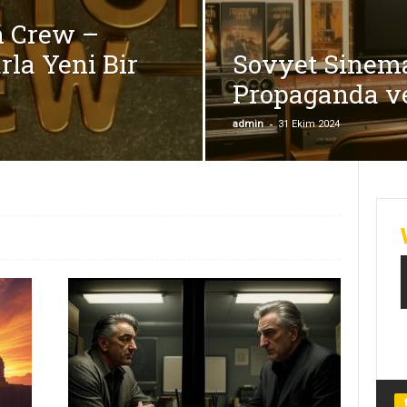
n Crew –
la Yeni Bir
Sovyet Sinema
Propaganda ve
-
admin
31 Ekim 2024