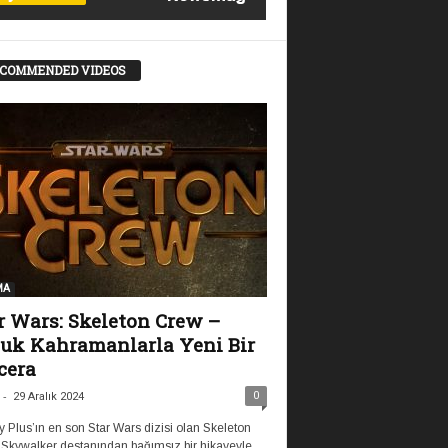
COMMENDED VIDEOS
MA
r Wars: Skeleton Crew –
uk Kahramanlarla Yeni Bir
cera
-
0
29 Aralık 2024
 Plus’ın en son Star Wars dizisi olan Skeleton
 Skywalker destanından bağımsız bir hikayeyle