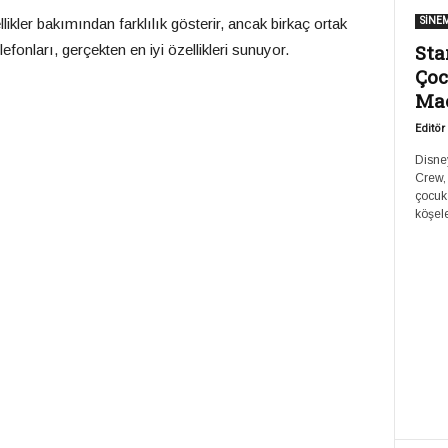
llikler bakımından farklılık gösterir, ancak birkaç ortak
SİNE
Sta
efonları, gerçekten en iyi özellikleri sunuyor.
Çoc
Ma
Editör
Disney
Crew,
çocuk
köşele