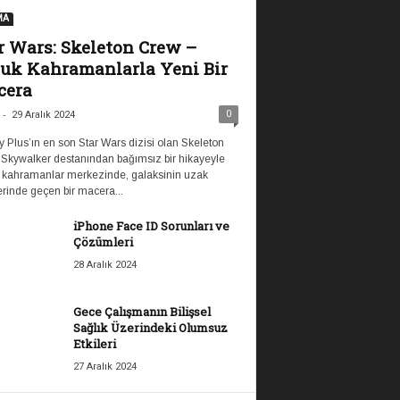
MA
r Wars: Skeleton Crew –
uk Kahramanlarla Yeni Bir
cera
-
0
29 Aralık 2024
 Plus’ın en son Star Wars dizisi olan Skeleton
 Skywalker destanından bağımsız bir hikayeyle
 kahramanlar merkezinde, galaksinin uzak
rinde geçen bir macera...
iPhone Face ID Sorunları ve
Çözümleri
28 Aralık 2024
Gece Çalışmanın Bilişsel
Sağlık Üzerindeki Olumsuz
Etkileri
27 Aralık 2024