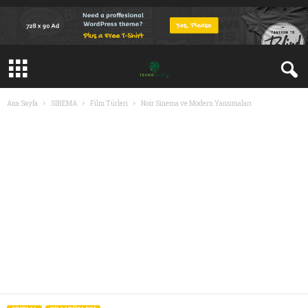
Ana Sayfa
SİNEMA
Film Türleri
Noir Sinema ve Modern Yansımaları