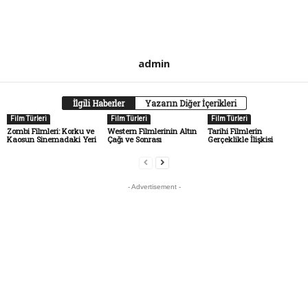
admin
İlgili Haberler
Yazarın Diğer İçerikleri
Film Türleri
Film Türleri
Film Türleri
Zombi Filmleri: Korku ve
Western Filmlerinin Altın
Tarihi Filmlerin
Kaosun Sinemadaki Yeri
Çağı ve Sonrası
Gerçeklikle İlişkisi
- Advertisement -