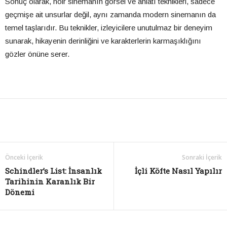
Sonuç olarak, noir sinemanın görsel ve anlatı teknikleri, sadece
geçmişe ait unsurlar değil, aynı zamanda modern sinemanın da
temel taşlarıdır. Bu teknikler, izleyicilere unutulmaz bir deneyim
sunarak, hikayenin derinliğini ve karakterlerin karmaşıklığını
gözler önüne serer.
Önceki İçerik
Sonraki İçerik
Schindler’s List: İnsanlık
İçli Köfte Nasıl Yapılır
Tarihinin Karanlık Bir
Dönemi