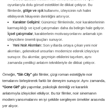
oyunlarıyla dolu görsel estetikleri ile dikkat çekiyor. Bu
filmlerde,
gölge ve ışık
kullanımı, izleyicinin ruh halini
etkileyerek hikayenin derinliğini artırıyor.
Karakter Gelişimi:
Günümüz filmlerinde, noir karakterlerinin
karmaşıklığı ve içsel çatışmaları daha da belirgin hale geliyor.
İçsel çatışmalar
, karakterlerin motivasyonlarını anlamak için
izleyicilere önemli ipuçları sunuyor.
Yeni Noir Akımları:
Son yıllarda ortaya çıkan yeni noir
akımları, geleneksel unsurları modernize ederek izleyiciye
sunuyor. Bu akımlar, geçmişin etkilerini taşırken, aynı
zamanda yenilikçi anlatım teknikleriyle de dikkat çekiyor.
Örneğin,
“Sin City”
gibi filmler, çizgi roman estetiğiyle noir
temalarını birleştirerek farklı bir deneyim sunuyor. Aynı zamanda,
“Gone Girl”
gibi yapımlar, psikolojik derinliği ve karanlık
anlatımıyla izleyicileri etkiliyor. Bu tür filmler, noir sinemanın
modern yansımalarını en iyi şekilde sergileyen örnekler arasında
yer alıyor.