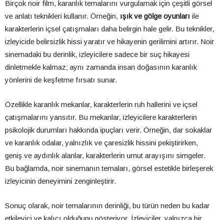
Birçok noir film, karanlık temalarını vurgulamak için çeşitli görsel
ve anlatı teknikleri kullanır. Örneğin,
ışık ve gölge oyunları
ile
karakterlerin içsel çatışmaları daha belirgin hale gelir. Bu teknikler,
izleyicide belirsizlik hissi yaratır ve hikayenin gerilimini artırır. Noir
sinemadaki bu derinlik, izleyicilere sadece bir suç hikayesi
dinletmekle kalmaz; aynı zamanda insan doğasının karanlık
yönlerini de keşfetme fırsatı sunar.
Özellikle karanlık mekanlar, karakterlerin ruh hallerini ve içsel
çatışmalarını yansıtır. Bu mekanlar, izleyicilere karakterlerin
psikolojik durumları hakkında ipuçları verir. Örneğin, dar sokaklar
ve karanlık odalar, yalnızlık ve çaresizlik hissini pekiştirirken,
geniş ve aydınlık alanlar, karakterlerin umut arayışını simgeler.
Bu bağlamda, noir sinemanın temaları, görsel estetikle birleşerek
izleyicinin deneyimini zenginleştirir.
Sonuç olarak, noir temalarının derinliği, bu türün neden bu kadar
etkileyici ve kalıcı olduğunu gösteriyor. İzleyiciler, yalnızca bir