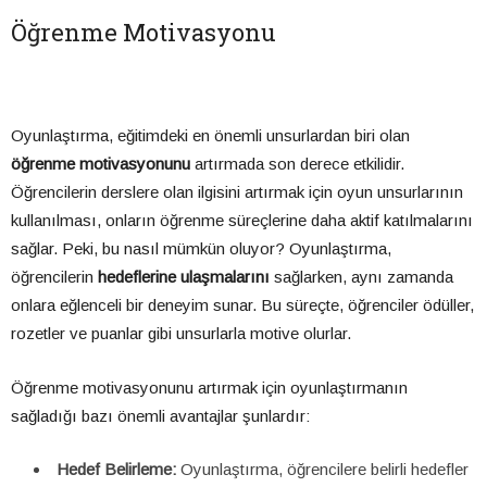
Öğrenme Motivasyonu
Oyunlaştırma, eğitimdeki en önemli unsurlardan biri olan
öğrenme motivasyonunu
artırmada son derece etkilidir.
Öğrencilerin derslere olan ilgisini artırmak için oyun unsurlarının
kullanılması, onların öğrenme süreçlerine daha aktif katılmalarını
sağlar. Peki, bu nasıl mümkün oluyor? Oyunlaştırma,
öğrencilerin
hedeflerine ulaşmalarını
sağlarken, aynı zamanda
onlara eğlenceli bir deneyim sunar. Bu süreçte, öğrenciler ödüller,
rozetler ve puanlar gibi unsurlarla motive olurlar.
Öğrenme motivasyonunu artırmak için oyunlaştırmanın
sağladığı bazı önemli avantajlar şunlardır:
Hedef Belirleme:
Oyunlaştırma, öğrencilere belirli hedefler