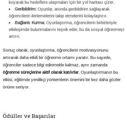
koyarak bu hedeflere ulaşmaları için bir yol haritası çizer.
Geribildirim:
Oyunlar, anında geribildirim sağlayarak
öğrencilerin ilerlemelerini takip etmelerini kolaylaştırır.
Bağlantı Kurma:
Oyunlaştırma, öğrencilerin birbirleriyle
etkileşimde bulunmalarını teşvik eder, bu da sosyal öğrenmeyi
artırır.
Sonuç olarak, oyunlaştırma, öğrencilerin motivasyonunu
artırarak daha etkili bir öğrenme ortamı yaratır. Bu sayede,
öğrenciler sadece bilgi edinmekle kalmaz, aynı zamanda
öğrenme süreçlerine aktif olarak katılırlar
. Oyunlaştırmanın bu
etkisi, eğitimde yenilikçi yöntemlerin önemini bir kez daha gözler
önüne seriyor.
Ödüller ve Başarılar