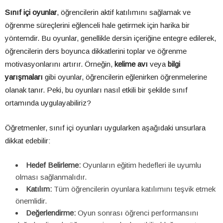
Sınıf içi oyunlar
, öğrencilerin aktif katılımını sağlamak ve
öğrenme süreçlerini eğlenceli hale getirmek için harika bir
yöntemdir. Bu oyunlar, genellikle dersin içeriğine entegre edilerek,
öğrencilerin ders boyunca dikkatlerini toplar ve öğrenme
motivasyonlarını artırır. Örneğin,
kelime avı
veya
bilgi
yarışmaları
gibi oyunlar, öğrencilerin eğlenirken öğrenmelerine
olanak tanır. Peki, bu oyunları nasıl etkili bir şekilde sınıf
ortamında uygulayabiliriz?
Öğretmenler, sınıf içi oyunları uygularken aşağıdaki unsurlara
dikkat edebilir:
Hedef Belirleme:
Oyunların eğitim hedefleri ile uyumlu
olması sağlanmalıdır.
Katılım:
Tüm öğrencilerin oyunlara katılımını teşvik etmek
önemlidir.
Değerlendirme:
Oyun sonrası öğrenci performansını