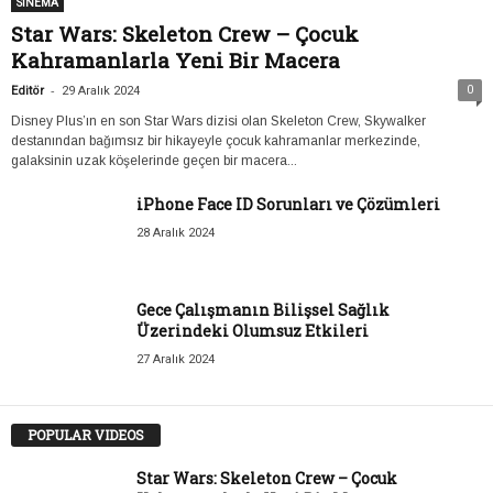
SİNEMA
Star Wars: Skeleton Crew – Çocuk
Kahramanlarla Yeni Bir Macera
-
0
Editör
29 Aralık 2024
Disney Plus’ın en son Star Wars dizisi olan Skeleton Crew, Skywalker
destanından bağımsız bir hikayeyle çocuk kahramanlar merkezinde,
galaksinin uzak köşelerinde geçen bir macera...
iPhone Face ID Sorunları ve Çözümleri
28 Aralık 2024
Gece Çalışmanın Bilişsel Sağlık
Üzerindeki Olumsuz Etkileri
27 Aralık 2024
POPULAR VIDEOS
Star Wars: Skeleton Crew – Çocuk