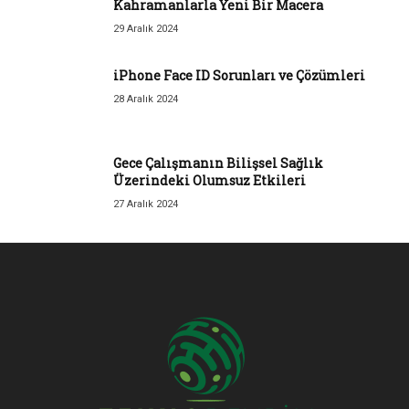
Kahramanlarla Yeni Bir Macera
29 Aralık 2024
iPhone Face ID Sorunları ve Çözümleri
28 Aralık 2024
Gece Çalışmanın Bilişsel Sağlık
Üzerindeki Olumsuz Etkileri
27 Aralık 2024