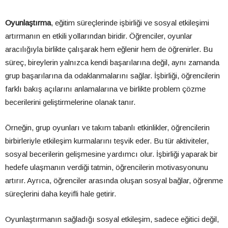
Oyunlaştırma
, eğitim süreçlerinde işbirliği ve sosyal etkileşimi
artırmanın en etkili yollarından biridir. Öğrenciler, oyunlar
aracılığıyla birlikte çalışarak hem eğlenir hem de öğrenirler. Bu
süreç, bireylerin yalnızca kendi başarılarına değil, aynı zamanda
grup başarılarına da odaklanmalarını sağlar. İşbirliği, öğrencilerin
farklı bakış açılarını anlamalarına ve birlikte problem çözme
becerilerini geliştirmelerine olanak tanır.
Örneğin, grup oyunları ve takım tabanlı etkinlikler, öğrencilerin
birbirleriyle etkileşim kurmalarını teşvik eder. Bu tür aktiviteler,
sosyal becerilerin gelişmesine yardımcı olur. İşbirliği yaparak bir
hedefe ulaşmanın verdiği tatmin, öğrencilerin motivasyonunu
artırır. Ayrıca, öğrenciler arasında oluşan sosyal bağlar, öğrenme
süreçlerini daha keyifli hale getirir.
Oyunlaştırmanın sağladığı sosyal etkileşim, sadece eğitici değil,