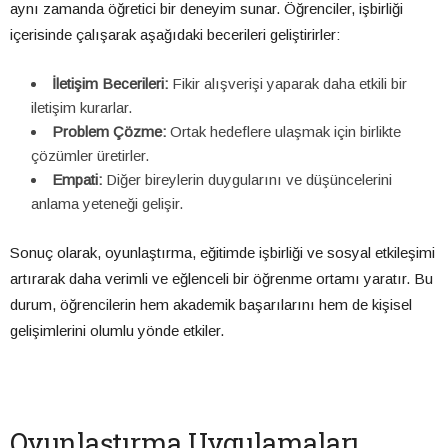
aynı zamanda öğretici bir deneyim sunar. Öğrenciler, işbirliği
içerisinde çalışarak aşağıdaki becerileri geliştirirler:
İletişim Becerileri:
Fikir alışverişi yaparak daha etkili bir
iletişim kurarlar.
Problem Çözme:
Ortak hedeflere ulaşmak için birlikte
çözümler üretirler.
Empati:
Diğer bireylerin duygularını ve düşüncelerini
anlama yeteneği gelişir.
Sonuç olarak, oyunlaştırma, eğitimde işbirliği ve sosyal etkileşimi
artırarak daha verimli ve eğlenceli bir öğrenme ortamı yaratır. Bu
durum, öğrencilerin hem akademik başarılarını hem de kişisel
gelişimlerini olumlu yönde etkiler.
Oyunlaştırma Uygulamaları