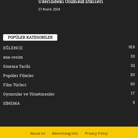
Üzerindeki Olumsuz Etkileri
27 Aralık 2024
POPÜLER KATEGORİLER
919
EĞLENCE
33
ana-resim
32
Sinema Tarihi
30
Popüler Filmler
30
Film Türleri
17
Oyuncular ve Yönetmenler
5
SİNEMA
About Us
Advertising Info
Privacy Policy