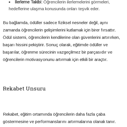
İlerleme Takibi:
Öğrencilerin ilerlemelerini görmeleri,
hedeflerine ulaşma konusunda onları teşvik eder.
Bu bağlamda, ödüller sadece fiziksel nesneler değil, aynı
zamanda öğrencilerin gelişimlerini kutlamak için birer fırsattır.
Ödül sistemi, öğrencilerin kendilerine olan güvenlerini artırırken,
başarı hissini pekiştirir. Sonuç olarak, eğitimde ödüller ve
başarılar, öğrenme sürecinin vazgeçilmez bir parçasıdır ve
öğrencilerin motivasyonunu artırmak için etkili bir araçtır.
Rekabet Unsuru
Rekabet, eğitim ortamında öğrencilerin daha fazla çaba
göstermesine ve performanslarını artırmalarına olanak tanır.