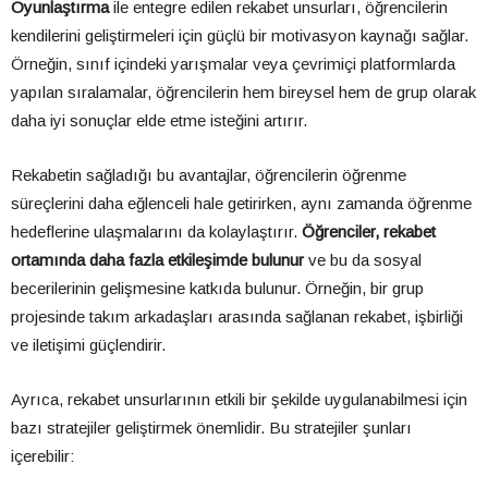
Oyunlaştırma
ile entegre edilen rekabet unsurları, öğrencilerin
kendilerini geliştirmeleri için güçlü bir motivasyon kaynağı sağlar.
Örneğin, sınıf içindeki yarışmalar veya çevrimiçi platformlarda
yapılan sıralamalar, öğrencilerin hem bireysel hem de grup olarak
daha iyi sonuçlar elde etme isteğini artırır.
Rekabetin sağladığı bu avantajlar, öğrencilerin öğrenme
süreçlerini daha eğlenceli hale getirirken, aynı zamanda öğrenme
hedeflerine ulaşmalarını da kolaylaştırır.
Öğrenciler, rekabet
ortamında daha fazla etkileşimde bulunur
ve bu da sosyal
becerilerinin gelişmesine katkıda bulunur. Örneğin, bir grup
projesinde takım arkadaşları arasında sağlanan rekabet, işbirliği
ve iletişimi güçlendirir.
Ayrıca, rekabet unsurlarının etkili bir şekilde uygulanabilmesi için
bazı stratejiler geliştirmek önemlidir. Bu stratejiler şunları
içerebilir: