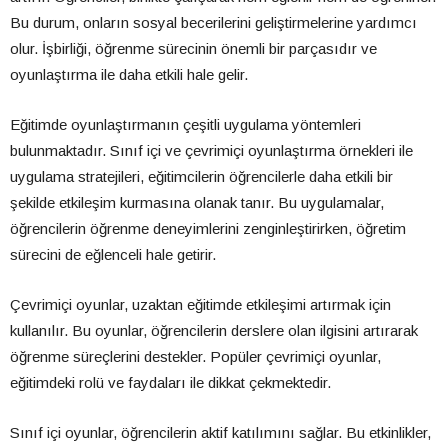
Bu durum, onların sosyal becerilerini geliştirmelerine yardımcı
olur. İşbirliği, öğrenme sürecinin önemli bir parçasıdır ve
oyunlaştırma ile daha etkili hale gelir.
Eğitimde oyunlaştırmanın çeşitli uygulama yöntemleri
bulunmaktadır. Sınıf içi ve çevrimiçi oyunlaştırma örnekleri ile
uygulama stratejileri, eğitimcilerin öğrencilerle daha etkili bir
şekilde etkileşim kurmasına olanak tanır. Bu uygulamalar,
öğrencilerin öğrenme deneyimlerini zenginleştirirken, öğretim
sürecini de eğlenceli hale getirir.
Çevrimiçi oyunlar, uzaktan eğitimde etkileşimi artırmak için
kullanılır. Bu oyunlar, öğrencilerin derslere olan ilgisini artırarak
öğrenme süreçlerini destekler. Popüler çevrimiçi oyunlar,
eğitimdeki rolü ve faydaları ile dikkat çekmektedir.
Sınıf içi oyunlar, öğrencilerin aktif katılımını sağlar. Bu etkinlikler,