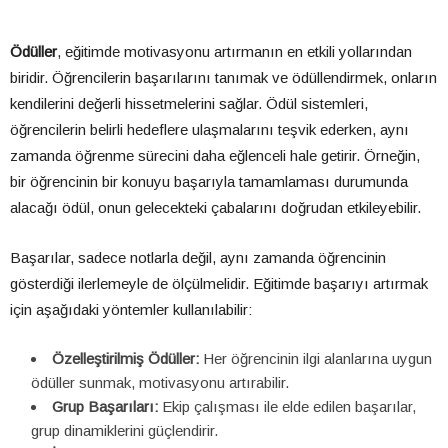
Ödüller
, eğitimde motivasyonu artırmanın en etkili yollarından
biridir. Öğrencilerin başarılarını tanımak ve ödüllendirmek, onların
kendilerini değerli hissetmelerini sağlar. Ödül sistemleri,
öğrencilerin belirli hedeflere ulaşmalarını teşvik ederken, aynı
zamanda öğrenme sürecini daha eğlenceli hale getirir. Örneğin,
bir öğrencinin bir konuyu başarıyla tamamlaması durumunda
alacağı ödül, onun gelecekteki çabalarını doğrudan etkileyebilir.
Başarılar, sadece notlarla değil, aynı zamanda öğrencinin
gösterdiği ilerlemeyle de ölçülmelidir. Eğitimde başarıyı artırmak
için aşağıdaki yöntemler kullanılabilir:
Özelleştirilmiş Ödüller:
Her öğrencinin ilgi alanlarına uygun
ödüller sunmak, motivasyonu artırabilir.
Grup Başarıları:
Ekip çalışması ile elde edilen başarılar,
grup dinamiklerini güçlendirir.