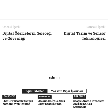
Önceki İçerik
Sonraki İçerik
Dijital Ödemelerin Geleceği
Dijital Tarım ve Sensör
ve Güvenliği
Teknolojileri
admin
İlgili Haberler
Yazarın Diğer İçerikleri
EĞLENCE
ana-resim
EĞLENCE
ChatGPT Search: Gerçek
2024’ün En İyi 4 Akıllı
Google Arama Trendleri:
Zamanlı Web Tarama
Çalar Saati Burada
2024’de En Çok
Arananlar