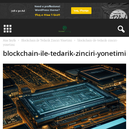
Ana Sayfa
Blockchain ile Tedarik Zinciri Yönetimi
blockchain-ile-tedarik-zinciri-
yonetimi
blockchain-ile-tedarik-zinciri-yonetimi