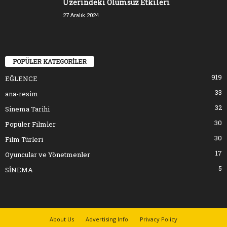
Üzerindeki Olumsuz Etkileri
27 Aralık 2024
POPÜLER KATEGORİLER
919
EĞLENCE
33
ana-resim
32
Sinema Tarihi
30
Popüler Filmler
30
Film Türleri
17
Oyuncular ve Yönetmenler
5
SİNEMA
About Us
Advertising Info
Privacy Policy