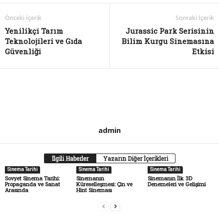
Önceki İçerik
Sonraki İçerik
Yenilikçi Tarım
Jurassic Park Serisinin
Teknolojileri ve Gıda
Bilim Kurgu Sinemasına
Güvenliği
Etkisi
admin
İlgili Haberler
Yazarın Diğer İçerikleri
Sinema Tarihi
Sinema Tarihi
Sinema Tarihi
Sovyet Sinema Tarihi:
Sinemanın
Sinemanın İlk 3D
Propaganda ve Sanat
Küreselleşmesi: Çin ve
Denemeleri ve Gelişimi
Arasında
Hint Sineması