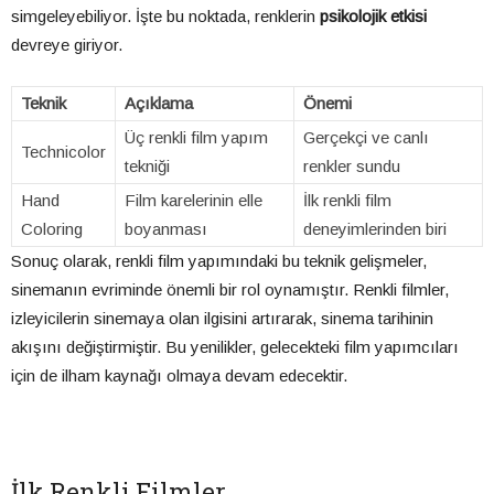
simgeleyebiliyor. İşte bu noktada, renklerin
psikolojik etkisi
devreye giriyor.
Teknik
Açıklama
Önemi
Üç renkli film yapım
Gerçekçi ve canlı
Technicolor
tekniği
renkler sundu
Hand
Film karelerinin elle
İlk renkli film
Coloring
boyanması
deneyimlerinden biri
Sonuç olarak, renkli film yapımındaki bu teknik gelişmeler,
sinemanın evriminde önemli bir rol oynamıştır. Renkli filmler,
izleyicilerin sinemaya olan ilgisini artırarak, sinema tarihinin
akışını değiştirmiştir. Bu yenilikler, gelecekteki film yapımcıları
için de ilham kaynağı olmaya devam edecektir.
İlk Renkli Filmler