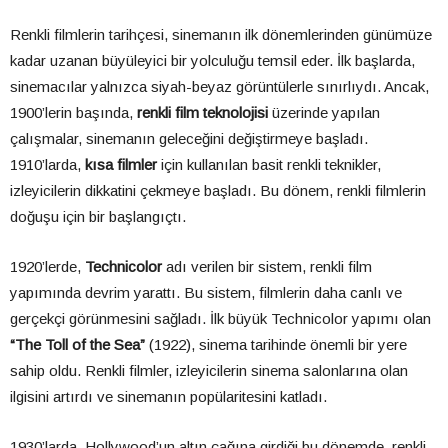
Renkli filmlerin tarihçesi, sinemanın ilk dönemlerinden günümüze
kadar uzanan büyüleyici bir yolculuğu temsil eder. İlk başlarda,
sinemacılar yalnızca siyah-beyaz görüntülerle sınırlıydı. Ancak,
1900’lerin başında,
renkli film teknolojisi
üzerinde yapılan
çalışmalar, sinemanın geleceğini değiştirmeye başladı.
1910’larda,
kısa filmler
için kullanılan basit renkli teknikler,
izleyicilerin dikkatini çekmeye başladı. Bu dönem, renkli filmlerin
doğuşu için bir başlangıçtı.
1920’lerde,
Technicolor
adı verilen bir sistem, renkli film
yapımında devrim yarattı. Bu sistem, filmlerin daha canlı ve
gerçekçi görünmesini sağladı. İlk büyük Technicolor yapımı olan
“The Toll of the Sea”
(1922), sinema tarihinde önemli bir yere
sahip oldu. Renkli filmler, izleyicilerin sinema salonlarına olan
ilgisini artırdı ve sinemanın popülaritesini katladı.
1930’larda, Hollywood’un altın çağına girdiği bu dönemde, renkli