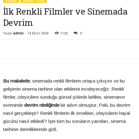
SİNEMA
SINEMA TARIHI
İlk Renkli Filmler ve Sinemada
Devrim
Yazar
admin
-
14 Ekim 2024
1132
0
Bu makalede
, sinemada renkli filmlerin ortaya çıkışını ve bu
gelişimin sinema tarihine olan etkilerini inceleyeceğiz. Renkli
filmler, izleyicilere sunduğu görsel şölenle birlikte, sinemanın
evriminde
devrim niteliğinde
bir adım olmuştur. Peki, bu devrim
nasıl gerçekleşti? Renkli filmlerin ilk örnekleri, izleyicilerin hayal
gücünü nasıl etkiledi? İşte tüm bu soruların yanıtları, sinema
tarihinin derinliklerinde gizli.