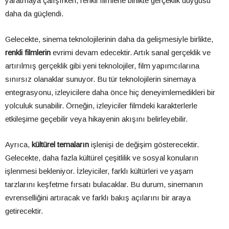
yaratmaya çalışırken, renkli filmlerle birlikte gerçeklik duygusu
daha da güçlendi.
Gelecekte, sinema teknolojilerinin daha da gelişmesiyle birlikte,
renkli filmlerin
evrimi devam edecektir. Artık sanal gerçeklik ve
artırılmış gerçeklik gibi yeni teknolojiler, film yapımcılarına
sınırsız olanaklar sunuyor. Bu tür teknolojilerin sinemaya
entegrasyonu, izleyicilere daha önce hiç deneyimlemedikleri bir
yolculuk sunabilir. Örneğin, izleyiciler filmdeki karakterlerle
etkileşime geçebilir veya hikayenin akışını belirleyebilir.
Ayrıca,
kültürel temaların
işlenişi de değişim gösterecektir.
Gelecekte, daha fazla kültürel çeşitlilik ve sosyal konuların
işlenmesi bekleniyor. İzleyiciler, farklı kültürleri ve yaşam
tarzlarını keşfetme fırsatı bulacaklar. Bu durum, sinemanın
evrenselliğini artıracak ve farklı bakış açılarını bir araya
getirecektir.