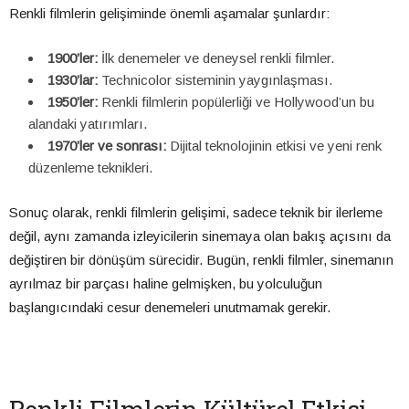
Renkli filmlerin gelişiminde önemli aşamalar şunlardır:
1900’ler:
İlk denemeler ve deneysel renkli filmler.
1930’lar:
Technicolor sisteminin yaygınlaşması.
1950’ler:
Renkli filmlerin popülerliği ve Hollywood’un bu
alandaki yatırımları.
1970’ler ve sonrası:
Dijital teknolojinin etkisi ve yeni renk
düzenleme teknikleri.
Sonuç olarak, renkli filmlerin gelişimi, sadece teknik bir ilerleme
değil, aynı zamanda izleyicilerin sinemaya olan bakış açısını da
değiştiren bir dönüşüm sürecidir. Bugün, renkli filmler, sinemanın
ayrılmaz bir parçası haline gelmişken, bu yolculuğun
başlangıcındaki cesur denemeleri unutmamak gerekir.