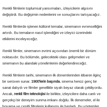
Renkli filmlerin toplumsal yansımaları, izleyicilerin algısını
değiştirdi. Bu değişimin nedenlerini ve sonuçlarını tartışacağız.
Renkli filmlerde işlenen kültürel temalar, sinemanın evrenselliğini
artırdı. Bu temaların nasıl işlendiğini ve izleyici üzerindeki
etkilerini inceleyeceğiz.
Renkli filmler, sinemanın evrimi açısından önemli bir dönüm
noktasıdır. Bu bölümde, gelecekteki olası gelişmeleri ve
sinemanın bu alandaki yönelimlerini değerlendireceğiz.
Renkli filmlerin tarihi, sinemanın ilk dönemlerinden itibaren ilginç
bir serüven sunar.
1900’lerin başında
, sinema henüz genç bir
sanat dalıydı ve filmler genellikle siyah-beyaz olarak çekiliyordu.
Ancak,
renkli film teknolojisi
ile birlikte, izleyicilere daha canlı ve
gerçekçi bir deneyim sunma imkanı doğdu. İlk denemeler, el ile
boyama ve çeşitli filtrelerin kullanımı ile başladı. Bu yöntemler,