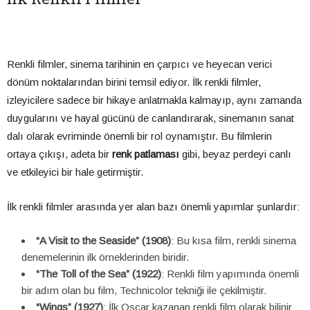
Renkli filmler, sinema tarihinin en çarpıcı ve heyecan verici
dönüm noktalarından birini temsil ediyor. İlk renkli filmler,
izleyicilere sadece bir hikaye anlatmakla kalmayıp, aynı zamanda
duygularını ve hayal gücünü de canlandırarak, sinemanın sanat
dalı olarak evriminde önemli bir rol oynamıştır. Bu filmlerin
ortaya çıkışı, adeta bir
renk patlaması
gibi, beyaz perdeyi canlı
ve etkileyici bir hale getirmiştir.
İlk renkli filmler arasında yer alan bazı önemli yapımlar şunlardır:
“A Visit to the Seaside” (1908)
: Bu kısa film, renkli sinema
denemelerinin ilk örneklerinden biridir.
“The Toll of the Sea” (1922)
: Renkli film yapımında önemli
bir adım olan bu film, Technicolor tekniği ile çekilmiştir.
“Wings” (1927)
: İlk Oscar kazanan renkli film olarak bilinir