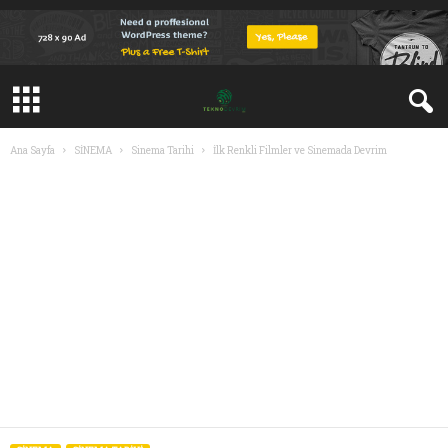
Ana Sayfa
SİNEMA
Sinema Tarihi
İlk Renkli Filmler ve Sinemada Devrim