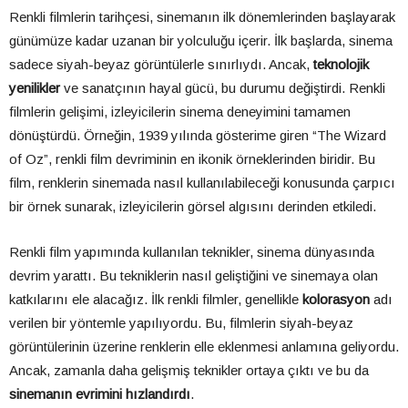
Renkli filmlerin tarihçesi, sinemanın ilk dönemlerinden başlayarak
günümüze kadar uzanan bir yolculuğu içerir. İlk başlarda, sinema
sadece siyah-beyaz görüntülerle sınırlıydı. Ancak,
teknolojik
yenilikler
ve sanatçının hayal gücü, bu durumu değiştirdi. Renkli
filmlerin gelişimi, izleyicilerin sinema deneyimini tamamen
dönüştürdü. Örneğin, 1939 yılında gösterime giren “The Wizard
of Oz”, renkli film devriminin en ikonik örneklerinden biridir. Bu
film, renklerin sinemada nasıl kullanılabileceği konusunda çarpıcı
bir örnek sunarak, izleyicilerin görsel algısını derinden etkiledi.
Renkli film yapımında kullanılan teknikler, sinema dünyasında
devrim yarattı. Bu tekniklerin nasıl geliştiğini ve sinemaya olan
katkılarını ele alacağız. İlk renkli filmler, genellikle
kolorasyon
adı
verilen bir yöntemle yapılıyordu. Bu, filmlerin siyah-beyaz
görüntülerinin üzerine renklerin elle eklenmesi anlamına geliyordu.
Ancak, zamanla daha gelişmiş teknikler ortaya çıktı ve bu da
sinemanın evrimini hızlandırdı
.