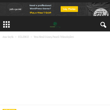
Ana Sayfa
EĞLENCE
Yeni Nesil Güneş Paneli Teknolojileri