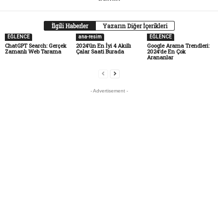
İlgili Haberler
Yazarın Diğer İçerikleri
EĞLENCE
ana-resim
EĞLENCE
ChatGPT Search: Gerçek
2024’ün En İyi 4 Akıllı
Google Arama Trendleri:
Zamanlı Web Tarama
Çalar Saati Burada
2024’de En Çok
Arananlar
- Advertisement -