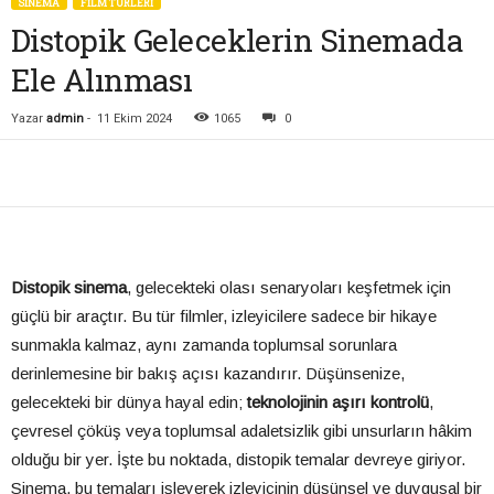
SİNEMA
FILM TÜRLERI
Distopik Geleceklerin Sinemada
Ele Alınması
Yazar
admin
-
11 Ekim 2024
1065
0
Distopik sinema
, gelecekteki olası senaryoları keşfetmek için
güçlü bir araçtır. Bu tür filmler, izleyicilere sadece bir hikaye
sunmakla kalmaz, aynı zamanda toplumsal sorunlara
derinlemesine bir bakış açısı kazandırır. Düşünsenize,
gelecekteki bir dünya hayal edin;
teknolojinin aşırı kontrolü
,
çevresel çöküş veya toplumsal adaletsizlik gibi unsurların hâkim
olduğu bir yer. İşte bu noktada, distopik temalar devreye giriyor.
Sinema, bu temaları işleyerek izleyicinin düşünsel ve duygusal bir