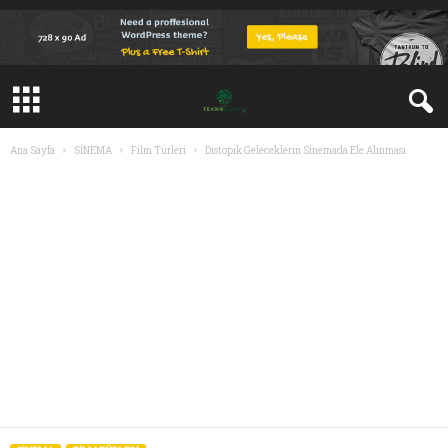
Ana Sayfa
SİNEMA
Film Türleri
Distopik Geleceklerin Sinemada Ele Alınması