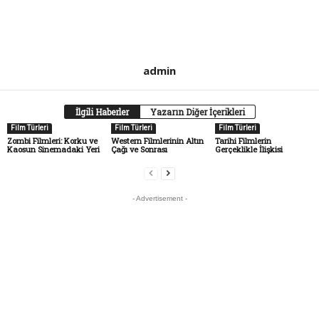
admin
İlgili Haberler
Yazarın Diğer İçerikleri
Film Türleri
Film Türleri
Film Türleri
Zombi Filmleri: Korku ve
Western Filmlerinin Altın
Tarihi Filmlerin
Kaosun Sinemadaki Yeri
Çağı ve Sonrası
Gerçeklikle İlişkisi
- Advertisement -