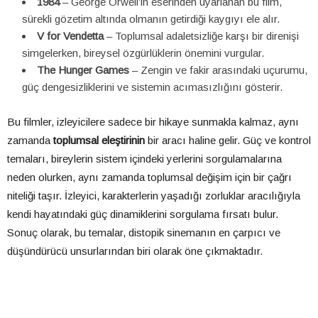
1984
– George Orwell’in eserinden uyarlanan bu film,
sürekli gözetim altında olmanın getirdiği kaygıyı ele alır.
V for Vendetta
– Toplumsal adaletsizliğe karşı bir direnişi
simgelerken, bireysel özgürlüklerin önemini vurgular.
The Hunger Games
– Zengin ve fakir arasındaki uçurumu,
güç dengesizliklerini ve sistemin acımasızlığını gösterir.
Bu filmler, izleyicilere sadece bir hikaye sunmakla kalmaz, aynı
zamanda
toplumsal eleştirinin
bir aracı haline gelir. Güç ve kontrol
temaları, bireylerin sistem içindeki yerlerini sorgulamalarına
neden olurken, aynı zamanda toplumsal değişim için bir çağrı
niteliği taşır. İzleyici, karakterlerin yaşadığı zorluklar aracılığıyla
kendi hayatındaki güç dinamiklerini sorgulama fırsatı bulur.
Sonuç olarak, bu temalar, distopik sinemanın en çarpıcı ve
düşündürücü unsurlarından biri olarak öne çıkmaktadır.