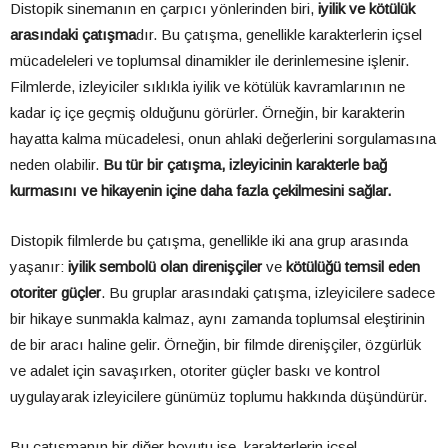
Distopik sinemanın en çarpıcı yönlerinden biri,
iyilik ve kötülük
arasındaki çatışma
dır. Bu çatışma, genellikle karakterlerin içsel
mücadeleleri ve toplumsal dinamikler ile derinlemesine işlenir.
Filmlerde, izleyiciler sıklıkla iyilik ve kötülük kavramlarının ne
kadar iç içe geçmiş olduğunu görürler. Örneğin, bir karakterin
hayatta kalma mücadelesi, onun ahlaki değerlerini sorgulamasına
neden olabilir.
Bu tür bir çatışma, izleyicinin karakterle bağ
kurmasını ve hikayenin içine daha fazla çekilmesini sağlar.
Distopik filmlerde bu çatışma, genellikle iki ana grup arasında
yaşanır:
iyilik sembolü olan direnişçiler
ve
kötülüğü temsil eden
otoriter güçler
. Bu gruplar arasındaki çatışma, izleyicilere sadece
bir hikaye sunmakla kalmaz, aynı zamanda toplumsal eleştirinin
de bir aracı haline gelir. Örneğin, bir filmde direnişçiler, özgürlük
ve adalet için savaşırken, otoriter güçler baskı ve kontrol
uygulayarak izleyicilere günümüz toplumu hakkında düşündürür.
Bu çatışmanın bir diğer boyutu ise, karakterlerin içsel