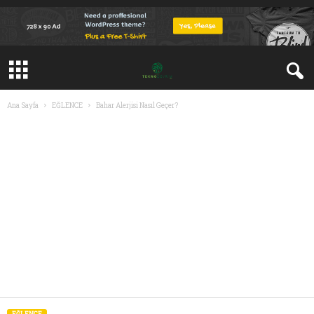
Ana Sayfa
EĞLENCE
Bahar Alerjisi Nasıl Geçer?
EĞLENCE