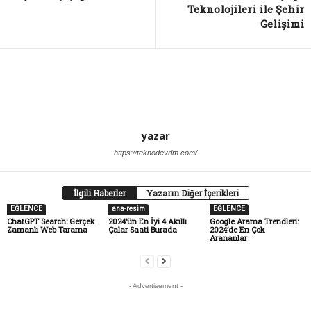
Teknolojileri ile Şehir
Gelişimi
yazar
https://teknodevrim.com/
İlgili Haberler
Yazarın Diğer İçerikleri
EĞLENCE
ana-resim
EĞLENCE
ChatGPT Search: Gerçek
2024’ün En İyi 4 Akıllı
Google Arama Trendleri:
Zamanlı Web Tarama
Çalar Saati Burada
2024’de En Çok
Arananlar
- Advertisement -