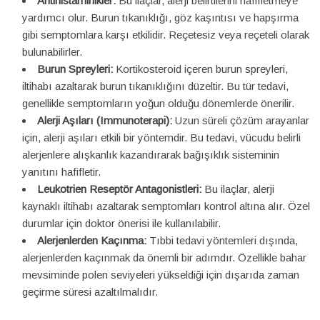
Antihistaminikler:
Bu ilaçlar, alerji belirtilerini hafifletmeye
yardımcı olur. Burun tıkanıklığı, göz kaşıntısı ve hapşırma
gibi semptomlara karşı etkilidir. Reçetesiz veya reçeteli olarak
bulunabilirler.
Burun Spreyleri:
Kortikosteroid içeren burun spreyleri,
iltihabı azaltarak burun tıkanıklığını düzeltir. Bu tür tedavi,
genellikle semptomların yoğun olduğu dönemlerde önerilir.
Alerji Aşıları (Immunoterapi):
Uzun süreli çözüm arayanlar
için, alerji aşıları etkili bir yöntemdir. Bu tedavi, vücudu belirli
alerjenlere alışkanlık kazandırarak bağışıklık sisteminin
yanıtını hafifletir.
Leukotrien Reseptör Antagonistleri:
Bu ilaçlar, alerji
kaynaklı iltihabı azaltarak semptomları kontrol altına alır. Özel
durumlar için doktor önerisi ile kullanılabilir.
Alerjenlerden Kaçınma:
Tıbbi tedavi yöntemleri dışında,
alerjenlerden kaçınmak da önemli bir adımdır. Özellikle bahar
mevsiminde polen seviyeleri yükseldiği için dışarıda zaman
geçirme süresi azaltılmalıdır.