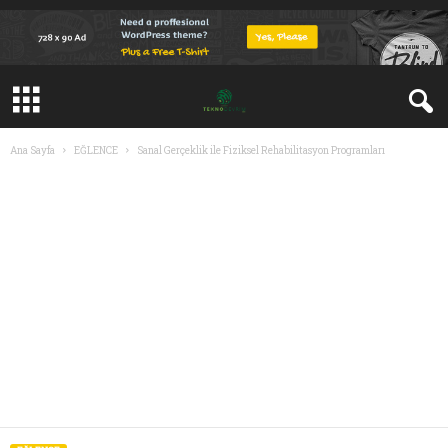
Ana Sayfa
EĞLENCE
Sanal Gerçeklik ile Fiziksel Rehabilitasyon Programları