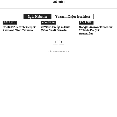
admin
İlgili Haberler
Yazarın Diğer İçerikleri
EĞLENCE
ana-resim
EĞLENCE
ChatGPT Search: Gerçek
2024’ün En İyi 4 Akıllı
Google Arama Trendleri:
Zamanlı Web Tarama
Çalar Saati Burada
2024’de En Çok
Arananlar
- Advertisement -