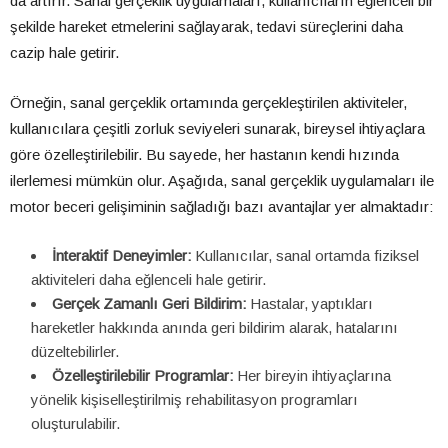
da artırır. Sanal gerçeklik uygulamaları, kullanıcıların eğlenceli bir
şekilde hareket etmelerini sağlayarak, tedavi süreçlerini daha
cazip hale getirir.
Örneğin, sanal gerçeklik ortamında gerçekleştirilen aktiviteler,
kullanıcılara çeşitli zorluk seviyeleri sunarak, bireysel ihtiyaçlara
göre özelleştirilebilir. Bu sayede, her hastanın kendi hızında
ilerlemesi mümkün olur. Aşağıda, sanal gerçeklik uygulamaları ile
motor beceri gelişiminin sağladığı bazı avantajlar yer almaktadır:
İnteraktif Deneyimler:
Kullanıcılar, sanal ortamda fiziksel
aktiviteleri daha eğlenceli hale getirir.
Gerçek Zamanlı Geri Bildirim:
Hastalar, yaptıkları
hareketler hakkında anında geri bildirim alarak, hatalarını
düzeltebilirler.
Özelleştirilebilir Programlar:
Her bireyin ihtiyaçlarına
yönelik kişiselleştirilmiş rehabilitasyon programları
oluşturulabilir.