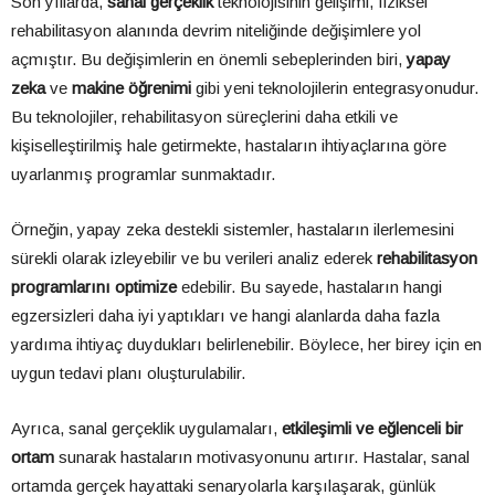
Son yıllarda,
sanal gerçeklik
teknolojisinin gelişimi, fiziksel
rehabilitasyon alanında devrim niteliğinde değişimlere yol
açmıştır. Bu değişimlerin en önemli sebeplerinden biri,
yapay
zeka
ve
makine öğrenimi
gibi yeni teknolojilerin entegrasyonudur.
Bu teknolojiler, rehabilitasyon süreçlerini daha etkili ve
kişiselleştirilmiş hale getirmekte, hastaların ihtiyaçlarına göre
uyarlanmış programlar sunmaktadır.
Örneğin, yapay zeka destekli sistemler, hastaların ilerlemesini
sürekli olarak izleyebilir ve bu verileri analiz ederek
rehabilitasyon
programlarını optimize
edebilir. Bu sayede, hastaların hangi
egzersizleri daha iyi yaptıkları ve hangi alanlarda daha fazla
yardıma ihtiyaç duydukları belirlenebilir. Böylece, her birey için en
uygun tedavi planı oluşturulabilir.
Ayrıca, sanal gerçeklik uygulamaları,
etkileşimli ve eğlenceli bir
ortam
sunarak hastaların motivasyonunu artırır. Hastalar, sanal
ortamda gerçek hayattaki senaryolarla karşılaşarak, günlük