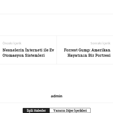
Önceki İçerik
Sonraki İçerik
Nesnelerin İnterneti ile Ev
Forrest Gump: Amerikan
Otomasyon Sistemleri
Hayatının Bir Portresi
admin
İlgili Haberler
Yazarın Diğer İçerikleri