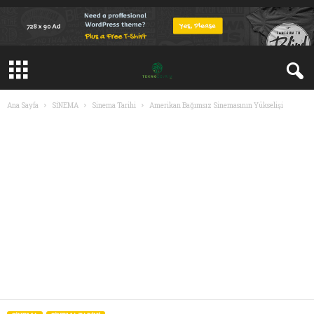
Ana Sayfa
SİNEMA
Sinema Tarihi
Amerikan Bağımsız Sinemasının Yükselişi