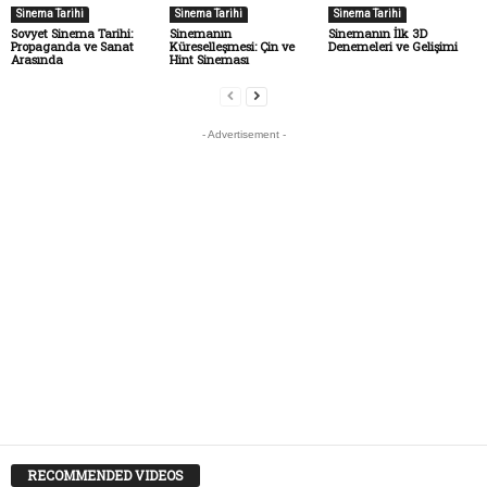
Sinema Tarihi
Sinema Tarihi
Sinema Tarihi
Sovyet Sinema Tarihi:
Sinemanın
Sinemanın İlk 3D
Propaganda ve Sanat
Küreselleşmesi: Çin ve
Denemeleri ve Gelişimi
Arasında
Hint Sineması
- Advertisement -
RECOMMENDED VIDEOS