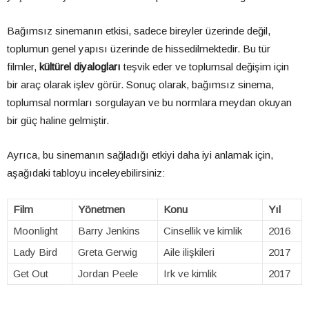
Bağımsız sinemanın etkisi, sadece bireyler üzerinde değil,
toplumun genel yapısı üzerinde de hissedilmektedir. Bu tür
filmler,
kültürel diyalogları
teşvik eder ve toplumsal değişim için
bir araç olarak işlev görür. Sonuç olarak, bağımsız sinema,
toplumsal normları sorgulayan ve bu normlara meydan okuyan
bir güç haline gelmiştir.
Ayrıca, bu sinemanın sağladığı etkiyi daha iyi anlamak için,
aşağıdaki tabloyu inceleyebilirsiniz:
Film
Yönetmen
Konu
Yıl
Moonlight
Barry Jenkins
Cinsellik ve kimlik
2016
Lady Bird
Greta Gerwig
Aile ilişkileri
2017
Get Out
Jordan Peele
Irk ve kimlik
2017