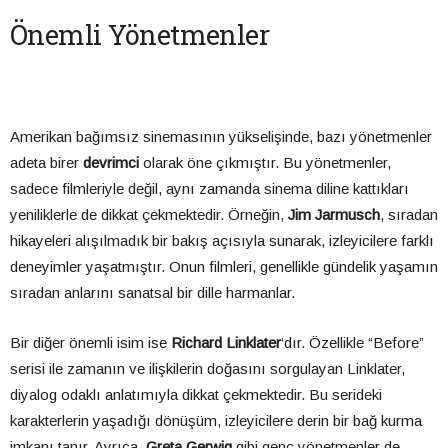
Önemli Yönetmenler
Amerikan bağımsız sinemasının yükselişinde, bazı yönetmenler
adeta birer
devrimci
olarak öne çıkmıştır. Bu yönetmenler,
sadece filmleriyle değil, aynı zamanda sinema diline kattıkları
yeniliklerle de dikkat çekmektedir. Örneğin,
Jim Jarmusch
, sıradan
hikayeleri alışılmadık bir bakış açısıyla sunarak, izleyicilere farklı
deneyimler yaşatmıştır. Onun filmleri, genellikle gündelik yaşamın
sıradan anlarını sanatsal bir dille harmanlar.
Bir diğer önemli isim ise
Richard Linklater
‘dır. Özellikle “Before”
serisi ile zamanın ve ilişkilerin doğasını sorgulayan Linklater,
diyalog odaklı anlatımıyla dikkat çekmektedir. Bu serideki
karakterlerin yaşadığı dönüşüm, izleyicilere derin bir bağ kurma
imkanı tanır. Ayrıca,
Greta Gerwig
gibi genç yönetmenler de