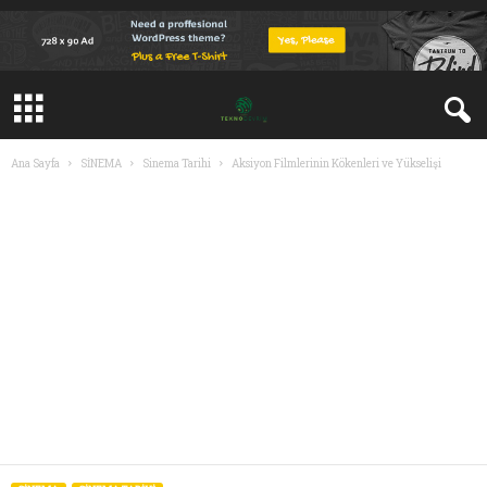
Ana Sayfa
SİNEMA
Sinema Tarihi
Aksiyon Filmlerinin Kökenleri ve Yükselişi