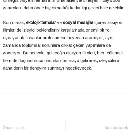
Örneğin, Asya sinemasının dinamikleriyle birleşen Hollywood
yapımları, daha önce hiç olmadığı kadar ilgi çekici hale gelebilir.
Son olarak,
ekolojik temalar
ve
sosyal mesajlar
içeren aksiyon
filmleri de izleyici beklentilerini karşılamada önemli bir rol
oynayacak. İnsanlar artık sadece heyecan aramıyor; aynı
zamanda toplumsal sorunlara dikkat çeken yapımlara da
yöneliyor. Bu nedenle, geleceğin aksiyon filmleri, hem eğlenceli
hem de düşündürücü unsurları bir araya getirerek, izleyicilere
daha derin bir deneyim sunmayı hedefleyecek.
Önceki İçerik
Sonraki İçerik