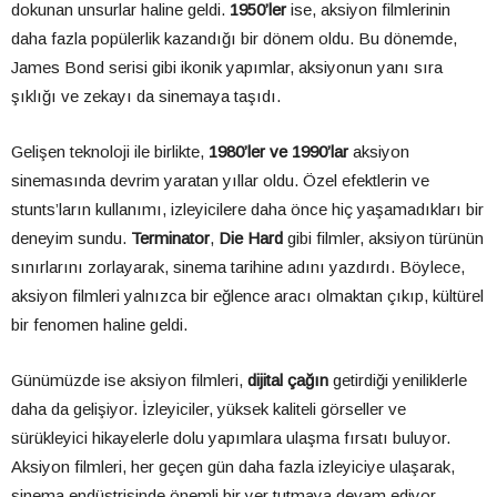
dokunan unsurlar haline geldi.
1950’ler
ise, aksiyon filmlerinin
daha fazla popülerlik kazandığı bir dönem oldu. Bu dönemde,
James Bond serisi gibi ikonik yapımlar, aksiyonun yanı sıra
şıklığı ve zekayı da sinemaya taşıdı.
Gelişen teknoloji ile birlikte,
1980’ler ve 1990’lar
aksiyon
sinemasında devrim yaratan yıllar oldu. Özel efektlerin ve
stunts’ların kullanımı, izleyicilere daha önce hiç yaşamadıkları bir
deneyim sundu.
Terminator
,
Die Hard
gibi filmler, aksiyon türünün
sınırlarını zorlayarak, sinema tarihine adını yazdırdı. Böylece,
aksiyon filmleri yalnızca bir eğlence aracı olmaktan çıkıp, kültürel
bir fenomen haline geldi.
Günümüzde ise aksiyon filmleri,
dijital çağın
getirdiği yeniliklerle
daha da gelişiyor. İzleyiciler, yüksek kaliteli görseller ve
sürükleyici hikayelerle dolu yapımlara ulaşma fırsatı buluyor.
Aksiyon filmleri, her geçen gün daha fazla izleyiciye ulaşarak,
sinema endüstrisinde önemli bir yer tutmaya devam ediyor.