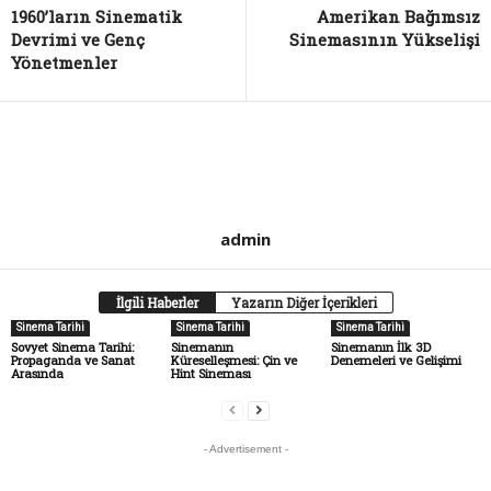
1960’ların Sinematik
Amerikan Bağımsız
Devrimi ve Genç
Sinemasının Yükselişi
Yönetmenler
admin
İlgili Haberler
Yazarın Diğer İçerikleri
Sinema Tarihi
Sinema Tarihi
Sinema Tarihi
Sovyet Sinema Tarihi:
Sinemanın
Sinemanın İlk 3D
Propaganda ve Sanat
Küreselleşmesi: Çin ve
Denemeleri ve Gelişimi
Arasında
Hint Sineması
- Advertisement -