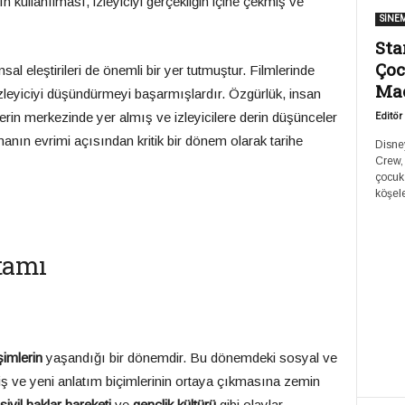
n kullanılması, izleyiciyi gerçekliğin içine çekmiş ve
SİNE
Sta
Çoc
 eleştirileri de önemli bir yer tutmuştur. Filmlerinde
Ma
izleyiciyi düşündürmeyi başarmışlardır. Özgürlük, insan
ilmlerin merkezinde yer almış ve izleyicilere derin düşünceler
Editör
anın evrimi açısından kritik bir dönem olarak tarihe
Disney
Crew,
çocuk
köşele
tamı
imlerin
yaşandığı bir dönemdir. Bu dönemdeki sosyal ve
miş ve yeni anlatım biçimlerinin ortaya çıkmasına zemin
sivil haklar hareketi
ve
gençlik kültürü
gibi olaylar,