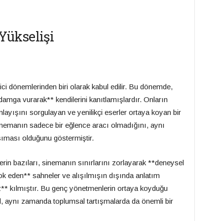
Yükselişi
ici dönemlerinden biri olarak kabul edilir. Bu dönemde,
mga vurarak** kendilerini kanıtlamışlardır. Onların
layışını sorgulayan ve yenilikçi eserler ortaya koyan bir
sinemanın sadece bir eğlence aracı olmadığını, aynı
ıması olduğunu göstermiştir.
rin bazıları, sinemanın sınırlarını zorlayarak **deneysel
**şok eden** sahneler ve alışılmışın dışında anlatım
az** kılmıştır. Bu genç yönetmenlerin ortaya koyduğu
, aynı zamanda toplumsal tartışmalarda da önemli bir