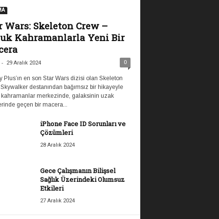
MA
r Wars: Skeleton Crew –
uk Kahramanlarla Yeni Bir
cera
-
0
29 Aralık 2024
 Plus’ın en son Star Wars dizisi olan Skeleton
 Skywalker destanından bağımsız bir hikayeyle
 kahramanlar merkezinde, galaksinin uzak
rinde geçen bir macera...
iPhone Face ID Sorunları ve
Çözümleri
28 Aralık 2024
Gece Çalışmanın Bilişsel
Sağlık Üzerindeki Olumsuz
Etkileri
27 Aralık 2024