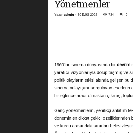
Yönetmenler
Yazar
admin
-
30 Eylül 2024
734
0
1960’lar, sinema dünyasında bir
devrim
n
yaratıcı vizyonlarıyla dolup taşmış ve s
politik olayların etkisi altında gelişen bu 
sinema anlayışını sorgulayan eserlerin
bir eğlence aracı olmaktan çıkmış, toplu
Genç yönetmenlerin, yenilikçi anlatım tekn
dönemin en dikkat çekici özelliklerinden b
ve kurgu arasındaki sınırları belirsizleşti