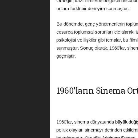
Örneğin, bazı filmlerde belgesel unsurları
onlara farklı bir deneyim sunmuştur.
Bu dönemde, genç yönetmenlerin toplumsal
cesurca toplumsal sorunları ele alarak, 
psikolojisi ve ilişkiler gibi temalar, bu f
sunmuştur. Sonuç olarak, 1960’lar, sinem
geçmiştir.
1960’ların Sinema Or
1960’lar, sinema dünyasında
büyük değiş
politik olaylar, sinemayı derinden etkile
hazırlamıştır. Örneğin,
Vietnam Savaşı
,