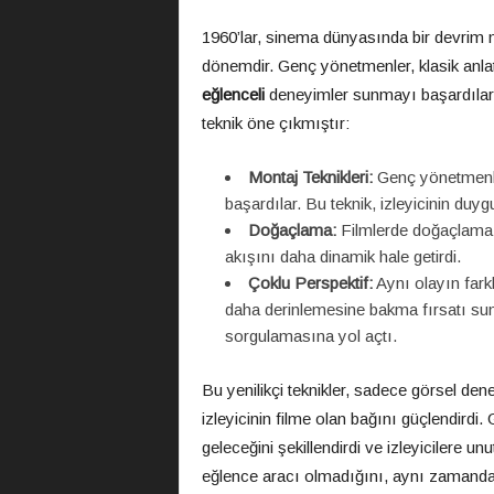
1960’lar, sinema dünyasında bir devrim nite
dönemdir. Genç yönetmenler, klasik anlatı
eğlenceli
deneyimler sunmayı başardılar.
teknik öne çıkmıştır:
Montaj Teknikleri:
Genç yönetmenler,
başardılar. Bu teknik, izleyicinin duyg
Doğaçlama:
Filmlerde doğaçlama sa
akışını daha dinamik hale getirdi.
Çoklu Perspektif:
Aynı olayın farkl
daha derinlemesine bakma fırsatı sund
sorgulamasına yol açtı.
Bu yenilikçi teknikler, sadece görsel de
izleyicinin filme olan bağını güçlendird
geleceğini şekillendirdi ve izleyicilere u
eğlence aracı olmadığını, aynı zamanda