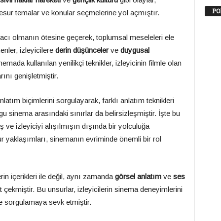
PO
esur temalar ve konular seçmelerine yol açmıştır.
ı olmanın ötesine geçerek, toplumsal meseleleri ele
enler, izleyicilere
derin düşünceler
ve
duygusal
ada kullanılan yenilikçi teknikler, izleyicinin filmle olan
rını genişletmiştir.
atım biçimlerini sorgulayarak, farklı anlatım teknikleri
rgu sinema arasındaki sınırlar da belirsizleşmiştir. İşte bu
 ve izleyiciyi alışılmışın dışında bir yolculuğa
r yaklaşımları, sinemanın evriminde önemli bir rol
in içerikleri ile değil, aynı zamanda
görsel anlatım
ve
ses
t çekmiştir. Bu unsurlar, izleyicilerin sinema deneyimlerini
e sorgulamaya sevk etmiştir.