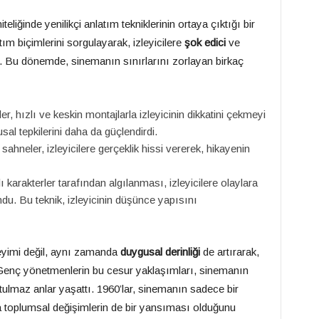
liğinde yenilikçi anlatım tekniklerinin ortaya çıktığı bir
m biçimlerini sorgulayarak, izleyicilere
şok edici
ve
 Bu dönemde, sinemanın sınırlarını zorlayan birkaç
 hızlı ve keskin montajlarla izleyicinin dikkatini çekmeyi
usal tepkilerini daha da güçlendirdi.
hneler, izleyicilere gerçeklik hissi vererek, hikayenin
ı karakterler tarafından algılanması, izleyicilere olaylara
u. Bu teknik, izleyicinin düşünce yapısını
neyimi değil, aynı zamanda
duygusal derinliği
de artırarak,
i. Genç yönetmenlerin bu cesur yaklaşımları, sinemanın
nutulmaz anlar yaşattı. 1960’lar, sinemanın sadece bir
 toplumsal değişimlerin de bir yansıması olduğunu