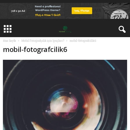
Ana Sayfa
Mobil Fotoğrafçılık için İpuçları?
mobil-fotografcilik6
mobil-fotografcilik6