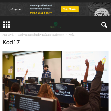
Ana Sayfa
Kod yazmaya başlayacaklara tavsiyeler?
Kod17
Kod17