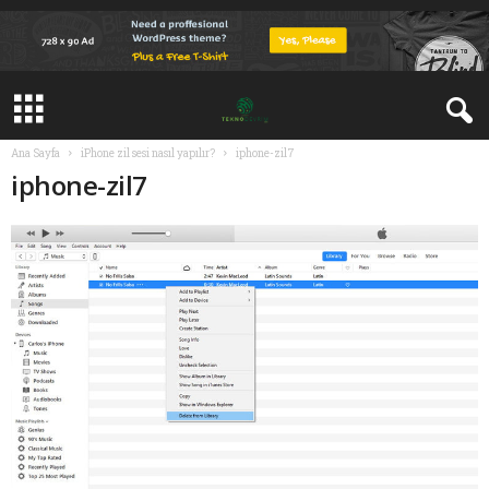
Ana Sayfa
iPhone zil sesi nasıl yapılır?
iphone-zil7
iphone-zil7