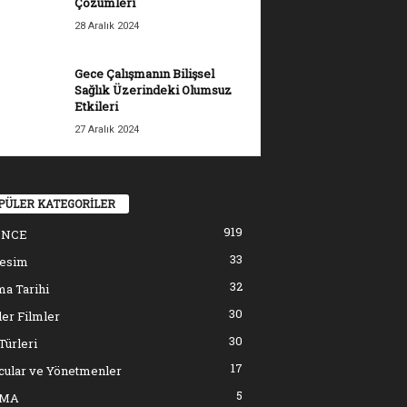
Çözümleri
28 Aralık 2024
Gece Çalışmanın Bilişsel
Sağlık Üzerindeki Olumsuz
Etkileri
27 Aralık 2024
PÜLER KATEGORİLER
919
ENCE
33
resim
32
a Tarihi
30
er Filmler
30
Türleri
17
cular ve Yönetmenler
5
EMA