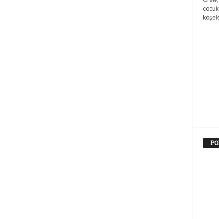
Crew,
çocuk
köşele
PO