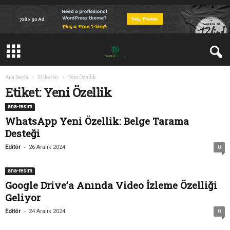
Ana Sayfa
Etiketler
Yeni Özellik
Etiket: Yeni Özellik
ana-resim
WhatsApp Yeni Özellik: Belge Tarama
Desteği
-
Editör
26 Aralık 2024
0
ana-resim
Google Drive’a Anında Video İzleme Özelliği
Geliyor
-
Editör
24 Aralık 2024
0