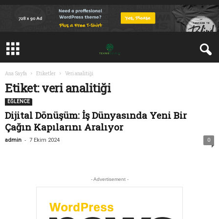
Ana Sayfa
Etiketler
Veri analitiği
Etiket: veri analitiği
EĞLENCE
Dijital Dönüşüm: İş Dünyasında Yeni Bir
Çağın Kapılarını Aralıyor
-
admin
7 Ekim 2024
0
- Advertisement -