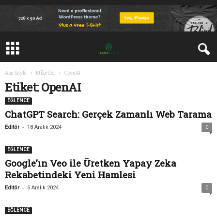
Ana Sayfa
Etiketler
OpenAI
Etiket: OpenAI
EĞLENCE
ChatGPT Search: Gerçek Zamanlı Web Tarama
-
Editör
18 Aralık 2024
0
EĞLENCE
Google’ın Veo ile Üretken Yapay Zeka
Rekabetindeki Yeni Hamlesi
-
Editör
5 Aralık 2024
0
EĞLENCE