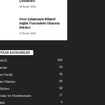
Çözümleri
28 Aralık 2024
Gece Çalışmanın Bilişsel
Sağlık Üzerindeki Olumsuz
Etkileri
27 Aralık 2024
PÜLER KATEGORİLER
919
ENCE
33
resim
32
a Tarihi
30
er Filmler
30
Türleri
17
cular ve Yönetmenler
5
EMA