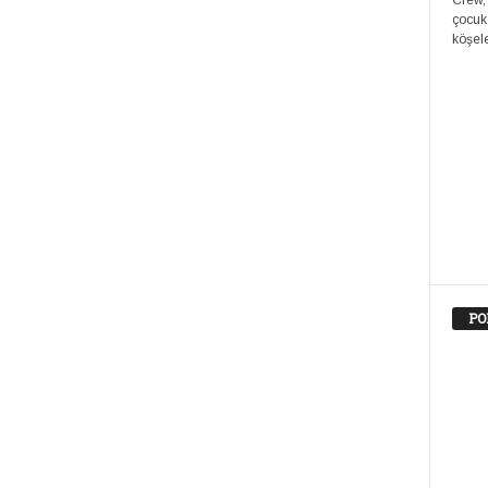
Crew,
çocuk
köşele
PO