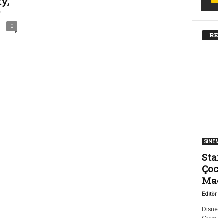
y,
r
0
RE
SİNE
Sta
Çoc
Ma
Editör
Disney