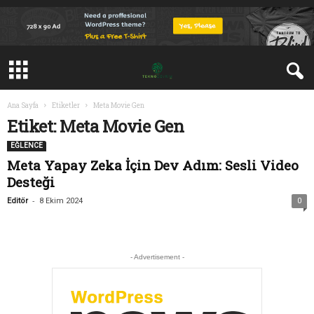
Ana Sayfa
Etiketler
Meta Movie Gen
Etiket: Meta Movie Gen
EĞLENCE
Meta Yapay Zeka İçin Dev Adım: Sesli Video
Desteği
-
Editör
8 Ekim 2024
0
- Advertisement -